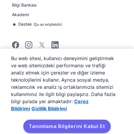
Bilgi Bankası
Akademi
Destek
(
Şu an erişilebilir
)
Bu web sitesi, kullanıcı deneyimini geliştirmek
©
2026
Pipedrive
ve web sitemizdeki performansı ve trafiği
Pipedrive
Hizmet Koşulları
analiz etmek için çerezler ve diğer izleme
Pipedrive
Gizlilik Bildirimi
teknolojilerini kullanır. Ayrıca sosyal medya,
Site haritası
reklamcılık ve analiz iş ortaklarımızla sitemizi
Çerez Bildirimi
kullanımınız ile ilgili bilgi paylaşırız. Daha fazla
Çerez Tercihleri
bilgi şurada yer almaktadır:
Çerez
Pipedrive Web Tabanlı Bir Satış CRM'idir.
Bildirimi
Gizlilik Bildirimi
Tanımlama Bilgilerini Kabul Et