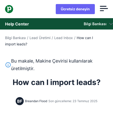
Ücretsiz deneyin
Help Center
Bilgi Bankası
Bilgi Bankası
/
Lead Üretimi
/
Lead Inbox
/
How can I
Bilgi Bankası
import leads?
Durum
Bu makale, Makine Çevirisi kullanılarak
Destek Birimiyle İletişime Geçin
Bu metin, İngilizceden Makine Çevirisi aracı kullanılarak ç
üretilmiştir.
How can I import leads?
BF
Breandan Flood
Son güncelleme: 23 Temmuz 2025