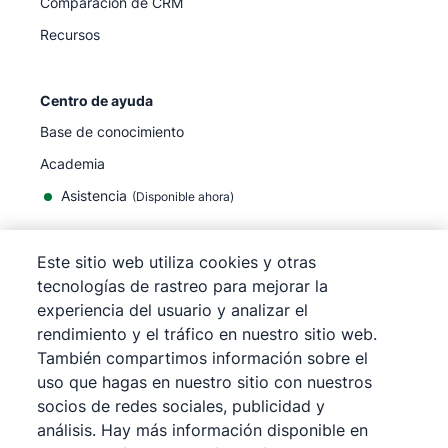
Comparación de CRM
Recursos
Centro de ayuda
Base de conocimiento
Academia
Asistencia
(
Disponible ahora
)
Este sitio web utiliza cookies y otras
tecnologías de rastreo para mejorar la
experiencia del usuario y analizar el
©
2026
Pipedrive
rendimiento y el tráfico en nuestro sitio web.
Pipedrive
Términos de servicio
También compartimos información sobre el
Pipedrive
Aviso de privacidad
uso que hagas en nuestro sitio con nuestros
Mapa del sitio
socios de redes sociales, publicidad y
Aviso de Cookies
análisis. Hay más información disponible en
Preferencias de cookies