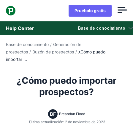
Pruébalo gratis
Help Center
Base de conocimiento
Base de conocimiento
/
Generación de
Base de conocimiento
prospectos
/
Buzón de prospectos
/
¿Cómo puedo
importar ...
Estado
Contáctanos
¿Cómo puedo importar
prospectos?
BF
Breandan Flood
Última actualización: 2 de noviembre de 2023