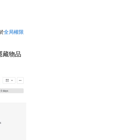
於
全局權限
隱藏物品