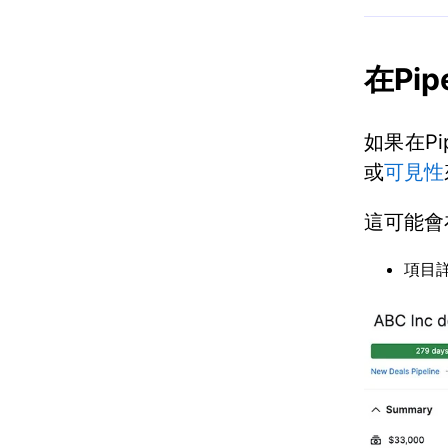
在Pi
如果在Pi
或
可見性
這可能會
項目