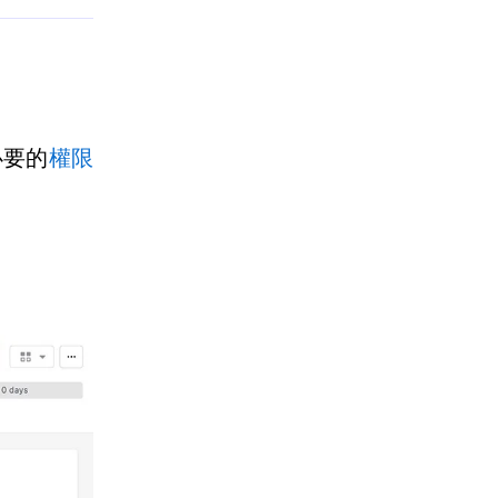
必要的
權限