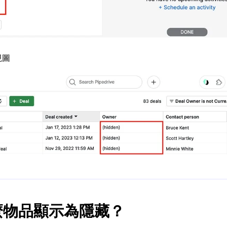
視圖
麼物品顯示為隱藏？