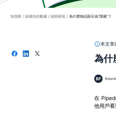
知識庫
/
組織你的數據
/
細節檢視
/
為什麼物品顯示為“隱藏”？
本段文字係
本文章
為什
BF
Breand
在 Pi
他用戶看