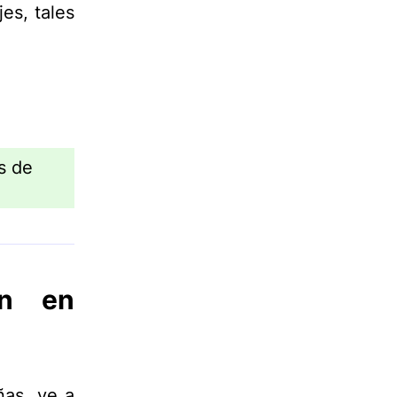
es, tales
s de
ón en
ñas, ve a