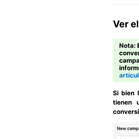
Ver e
Nota:
conver
campañ
inform
artícul
Si bien
tienen
convers