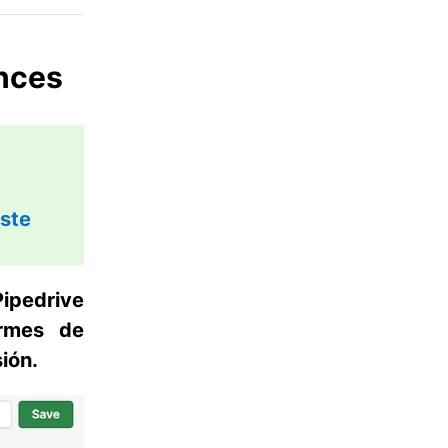
ances
ste
ipedrive
ormes de
ión
.