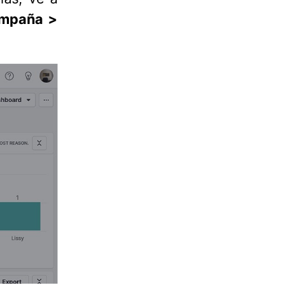
ampaña >