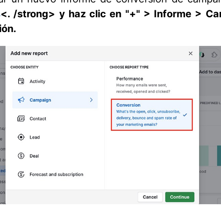
s
<. /strong> y haz clic en
"+" > Informe > C
ión.