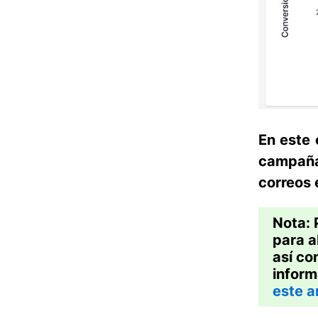
En este 
campaña
correos 
Nota:
para a
así co
inform
este a