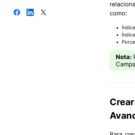
relacion
como:
Índic
Índic
Porce
Nota:
Campa
Crea
Avan
Para cre