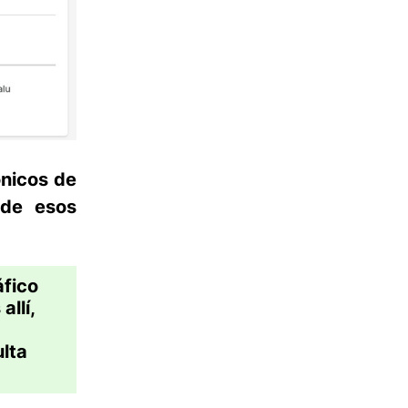
ónicos de
 de esos
áfico
allí,
lta