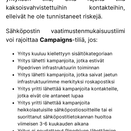
kaksoisvahvistettuihin kontakteihin,
elleivät he ole tunnistaneet riskejä.
Sähköpostin vaatimustenmukaisuustiimi
voi rajoittaa
Campaigns
-tiliä, jos:
Yritys kuuluu kiellettyyn sisältökategoriaan
Yritys lähetti kampanjoita, jotka estivät
Pipedriven infrastruktuurin toiminnan
Yritys lähetti kampanjoita, jotka saivat jaetun
infrastruktuurimme merkityksi roskapostiksi
Yritys yritti lähettää kampanjoita kontakteille,
jotka eivät ole antaneet lupaa
Yritys yritti lähettää kampanjoita
heikkolaatuisille sähköpostiosoitteille tai ei
suorittanut sähköpostitietokannan huoltoa
viimeisen 3-6 kuukauden aikana
Yritys ei noudattanut Pipedriven lähettämien