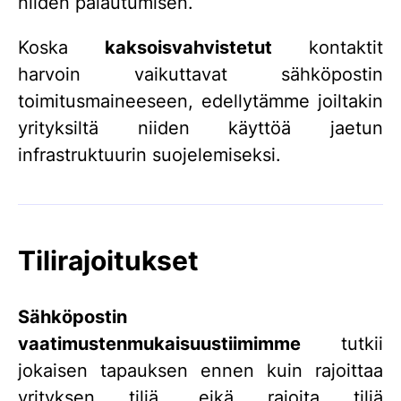
niiden palautumisen.
Koska
kaksoisvahvistetut
kontaktit
harvoin vaikuttavat sähköpostin
toimitusmaineeseen, edellytämme joiltakin
yrityksiltä niiden käyttöä jaetun
infrastruktuurin suojelemiseksi.
Tilirajoitukset
Sähköpostin
vaatimustenmukaisuustiimimme
tutkii
jokaisen tapauksen ennen kuin rajoittaa
yrityksen tiliä, eikä rajoita tiliä