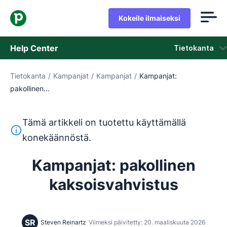
Kokeile ilmaiseksi
Help Center
Tietokanta
Tietokanta
/
Kampanjat
/
Kampanjat
/
Kampanjat:
Tietokanta
pakollinen...
Tila
Tämä artikkeli on tuotettu käyttämällä
Ota yhteyttä tukeen
Tämä teksti on käännetty englannista konekäännöstyökalul
konekäännöstä.
Kampanjat: pakollinen
kaksoisvahvistus
SR
Steven Reinartz
Viimeksi päivitetty: 20. maaliskuuta 2026