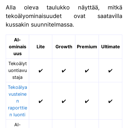
Alla oleva taulukko näyttää, mitkä
tekoälyominaisuudet ovat saatavilla
kussakin suunnitelmassa.
AI-
ominais
Lite
Growth
Premium
Ultimate
uus
Tekoälyt
uontiavu
✔️
✔️
✔️
✔️
staja
Tekoälya
vusteine
n
✔️
✔️
✔️
✔️
raporttie
n luonti
AI-