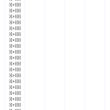
}]>}]}]
}]>}]}]
}]>}]}]
}]>}]}]
}]>}]}]
}]>}]}]
}]>}]}]
}]>}]}]
}]>}]}]
}]>}]}]
}]>}]}]
}]>}]}]
}]>}]}]
}]>}]}]
}]>}]}]
}]>}]}]
}]>}]}]
}]>}]}]