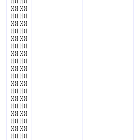
}]}] }]}]
}]}] }]}]
}]}] }]}]
}]}] }]}]
}]}] }]}]
}]}] }]}]
}]}] }]}]
}]}] }]}]
}]}] }]}]
}]}] }]}]
}]}] }]}]
}]}] }]}]
}]}] }]}]
}]}] }]}]
}]}] }]}]
}]}] }]}]
}]}] }]}]
}]}] }]}]
}]}] }]}]