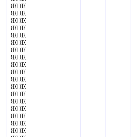
}]}] }]}]
}]}] }]}]
}]}] }]}]
}]}] }]}]
}]}] }]}]
}]}] }]}]
}]}] }]}]
}]}] }]}]
}]}] }]}]
}]}] }]}]
}]}] }]}]
}]}] }]}]
}]}] }]}]
}]}] }]}]
}]}] }]}]
}]}] }]}]
}]}] }]}]
}]}] }]}]