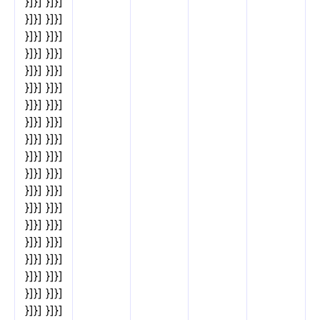
}]}] }]}]
}]}] }]}]
}]}] }]}]
}]}] }]}]
}]}] }]}]
}]}] }]}]
}]}] }]}]
}]}] }]}]
}]}] }]}]
}]}] }]}]
}]}] }]}]
}]}] }]}]
}]}] }]}]
}]}] }]}]
}]}] }]}]
}]}] }]}]
}]}] }]}]
}]}] }]}]
}]}] }]}]