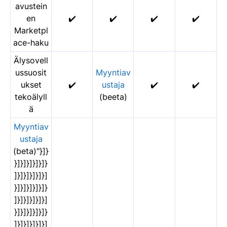
avustein
en
✔️
✔️
✔️
✔️
Marketpl
ace-haku
Älysovell
ussuosit
Myyntiav
ukset
✔️
ustaja
✔️
✔️
tekoälyll
(beeta)
ä
Myyntiav
ustaja
(beta)"}]}
}]}]}]}]}]}
]}]}]}]}]}]
}]}]}]}]}]}
]}]}]}]}]}]
}]}]}]}]}]}
]}]}]}]}]}]