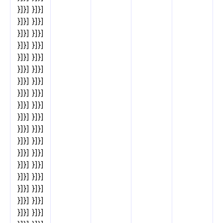
}]}] }]}]
}]}] }]}]
}]}] }]}]
}]}] }]}]
}]}] }]}]
}]}] }]}]
}]}] }]}]
}]}] }]}]
}]}] }]}]
}]}] }]}]
}]}] }]}]
}]}] }]}]
}]}] }]}]
}]}] }]}]
}]}] }]}]
}]}] }]}]
}]}] }]}]
}]}] }]}]