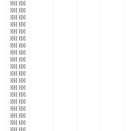
}]}] }]}]
}]}] }]}]
}]}] }]}]
}]}] }]}]
}]}] }]}]
}]}] }]}]
}]}] }]}]
}]}] }]}]
}]}] }]}]
}]}] }]}]
}]}] }]}]
}]}] }]}]
}]}] }]}]
}]}] }]}]
}]}] }]}]
}]}] }]}]
}]}] }]}]
}]}] }]}]
}]}] }]}]