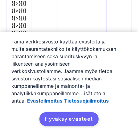
}]>}]}]
}]>}]}]
}]>}]}]
}]>}]}]
}]>}]}]
}]>}]}]
Tämä verkkosivusto käyttää evästeitä ja
}]>}]}]
muita seurantatekniikoita käyttökokemuksen
}]>}]}]
parantamiseen sekä suorituskyvyn ja
}]>}]}]
liikenteen analysoimiseen
}]>}]}]
verkkosivustollamme. Jaamme myös tietoa
}]>}]}]
sivuston käytöstäsi sosiaalisen median
}]>}]}]
kumppaneillemme ja mainonta- ja
}]>}]}]
analytiikkakumppaneillemme. Lisätietoja
}]>}]}]
antaa:
Evästeilmoitus
Tietosuojailmoitus
}]>}]}]
}]>}]}]
Hyväksy evästeet
}]>}]}]
}]>}]}]
}]>}]}]