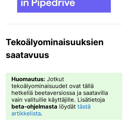
Tekoälyominaisuuksien
saatavuus
Huomautus:
Jotkut
tekoälyominaisuudet ovat tällä
hetkellä beetaversiossa ja saatavilla
vain valituille käyttäjille. Lisätietoja
beta-ohjelmasta
löydät
tästä
artikkelista
.