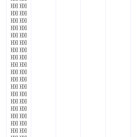
}]}] }]}]
}]}] }]}]
}]}] }]}]
}]}] }]}]
}]}] }]}]
}]}] }]}]
}]}] }]}]
}]}] }]}]
}]}] }]}]
}]}] }]}]
}]}] }]}]
}]}] }]}]
}]}] }]}]
}]}] }]}]
}]}] }]}]
}]}] }]}]
}]}] }]}]
}]}] }]}]