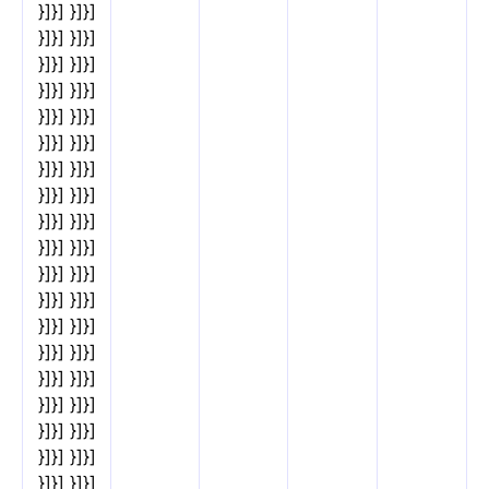
}]}] }]}]
}]}] }]}]
}]}] }]}]
}]}] }]}]
}]}] }]}]
}]}] }]}]
}]}] }]}]
}]}] }]}]
}]}] }]}]
}]}] }]}]
}]}] }]}]
}]}] }]}]
}]}] }]}]
}]}] }]}]
}]}] }]}]
}]}] }]}]
}]}] }]}]
}]}] }]}]
}]}] }]}]