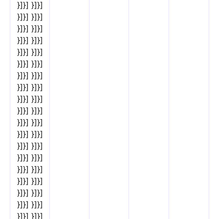
}]}] }]}]
}]}] }]}]
}]}] }]}]
}]}] }]}]
}]}] }]}]
}]}] }]}]
}]}] }]}]
}]}] }]}]
}]}] }]}]
}]}] }]}]
}]}] }]}]
}]}] }]}]
}]}] }]}]
}]}] }]}]
}]}] }]}]
}]}] }]}]
}]}] }]}]
}]}] }]}]
}]}] }]}]