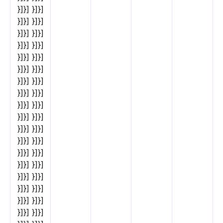
}]}] }]}]
}]}] }]}]
}]}] }]}]
}]}] }]}]
}]}] }]}]
}]}] }]}]
}]}] }]}]
}]}] }]}]
}]}] }]}]
}]}] }]}]
}]}] }]}]
}]}] }]}]
}]}] }]}]
}]}] }]}]
}]}] }]}]
}]}] }]}]
}]}] }]}]
}]}] }]}]