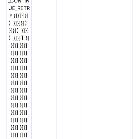
_CONTIN
UE_RETR
Y.}]}]}]}]
】}]}]}]】
}]}]】}]}]
】}]}]】}]
}]}] }]}]
}]}] }]}]
}]}] }]}]
}]}] }]}]
}]}] }]}]
}]}] }]}]
}]}] }]}]
}]}] }]}]
}]}] }]}]
}]}] }]}]
}]}] }]}]
}]}] }]}]
}]}] }]}]