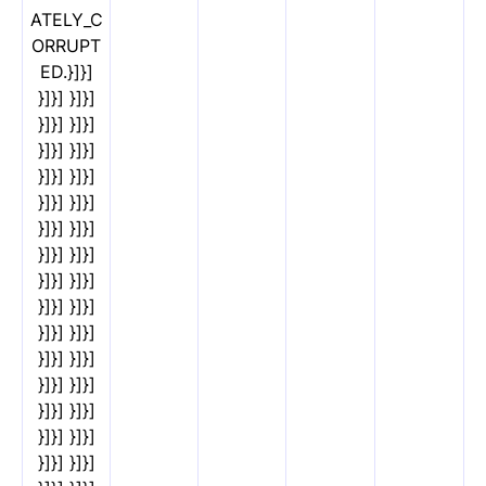
ATELY_C
ORRUPT
ED.}]}]
}]}] }]}]
}]}] }]}]
}]}] }]}]
}]}] }]}]
}]}] }]}]
}]}] }]}]
}]}] }]}]
}]}] }]}]
}]}] }]}]
}]}] }]}]
}]}] }]}]
}]}] }]}]
}]}] }]}]
}]}] }]}]
}]}] }]}]