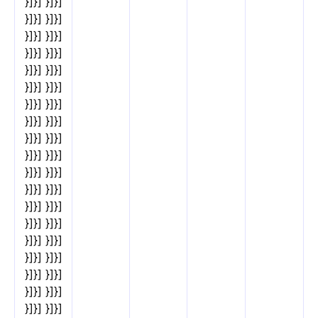
}]}] }]}]
}]}] }]}]
}]}] }]}]
}]}] }]}]
}]}] }]}]
}]}] }]}]
}]}] }]}]
}]}] }]}]
}]}] }]}]
}]}] }]}]
}]}] }]}]
}]}] }]}]
}]}] }]}]
}]}] }]}]
}]}] }]}]
}]}] }]}]
}]}] }]}]
}]}] }]}]
}]}] }]}]