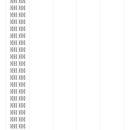
}]}] }]}]
}]}] }]}]
}]}] }]}]
}]}] }]}]
}]}] }]}]
}]}] }]}]
}]}] }]}]
}]}] }]}]
}]}] }]}]
}]}] }]}]
}]}] }]}]
}]}] }]}]
}]}] }]}]
}]}] }]}]
}]}] }]}]
}]}] }]}]
}]}] }]}]
}]}] }]}]
}]}] }]}]