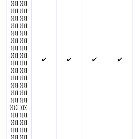
}]}] }]}]
}]}] }]}]
}]}] }]}]
}]}] }]}]
}]}] }]}]
}]}] }]}]
}]}] }]}]
}]}] }]}]
✔️
✔️
✔️
✔️
}]}] }]}]
}]}] }]}]
}]}] }]}]
}]}] }]}]
}]}] }]}]
}]}] }]}]
}]}】}]}]
}]}] }]}]
}]}] }]}]
}]}] }]}]
}]}] }]}]