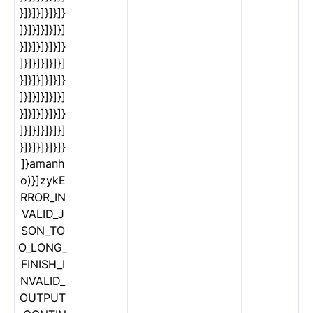
}]}]}]}]}]}
]}]}]}]}]}]
}]}]}]}]}]}
]}]}]}]}]}]
}]}]}]}]}]}
]}]}]}]}]}]
}]}]}]}]}]}
]}]}]}]}]}]
}]}]}]}]}]}
]}amanh
o)}]zykE
RROR_IN
VALID_J
SON_TO
O_LONG_
FINISH_I
NVALID_
OUTPUT