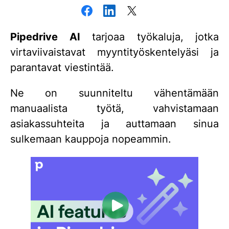
Pipedrive AI
tarjoaa työkaluja, jotka
virtaviivaistavat myyntityöskentelyäsi ja
parantavat viestintää.
Ne on suunniteltu vähentämään
manuaalista työtä, vahvistamaan
asiakassuhteita ja auttamaan sinua
sulkemaan kauppoja nopeammin.