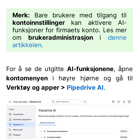
Merk:
Bare brukere med tilgang til
kontoinnstillinger
kan aktivere AI-
funksjoner for firmaets konto. Les mer
om
brukeradministrasjon
i
denne
artikkelen
.
For å se de utgitte
AI-funksjonene
, åpne
kontomenyen
i høyre hjørne og gå til
Verktøy og apper >
Pipedrive AI
.