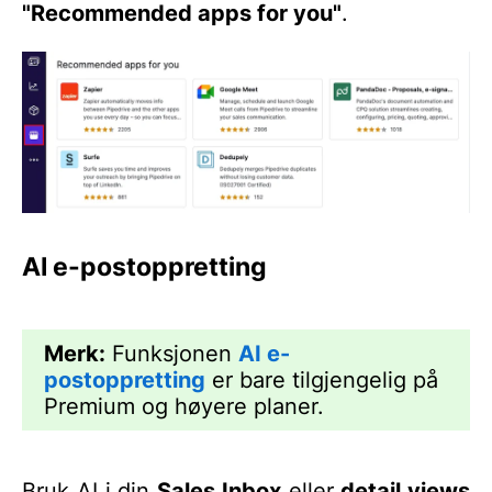
"Recommended apps for you"
.
AI e-postoppretting
Merk:
Funksjonen
AI e-
postoppretting
er bare tilgjengelig på
Premium og høyere planer.
Bruk AI i din
Sales Inbox
eller
detail views