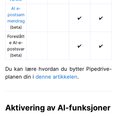
AI e-
postsam
✔️
✔️
mendrag
(beta)
Foreslått
e AI-e-
✔️
✔️
postsvar
(beta)
Du kan lære hvordan du bytter Pipedrive-
planen din i
denne artikkelen
.
Aktivering av AI-funksjoner