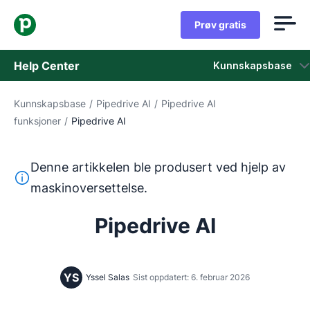
Prøv gratis
Help Center
Kunnskapsbase
Kunnskapsbase
/
Pipedrive AI
/
Pipedrive AI
Kunnskapsbase
funksjoner
/
Pipedrive AI
Status
Denne artikkelen ble produsert ved hjelp av
Kontakt kundestøtten
Denne teksten ble oversatt fra engelsk ved hjelp av et m
maskinoversettelse.
Pipedrive AI
YS
Yssel Salas
Sist oppdatert: 6. februar 2026