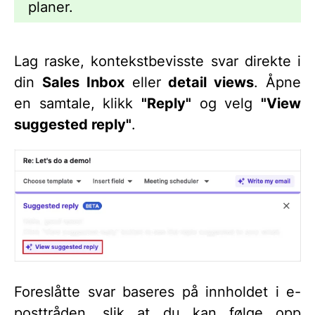
planer.
Lag raske, kontekstbevisste svar direkte i
din
Sales Inbox
eller
detail views
. Åpne
en samtale, klikk
"Reply"
og velg
"View
suggested reply"
.
Foreslåtte svar baseres på innholdet i e-
posttråden, slik at du kan følge opp