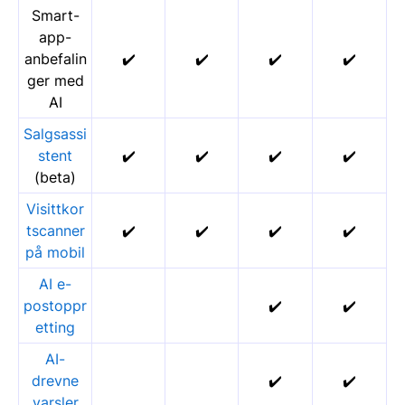
Smart-
app-
anbefalin
✔️
✔️
✔️
✔️
ger med
AI
Salgsassi
stent
✔️
✔️
✔️
✔️
(beta)
Visittkor
tscanner
✔️
✔️
✔️
✔️
på mobil
AI e-
postoppr
✔️
✔️
etting
AI-
drevne
✔️
✔️
varsler