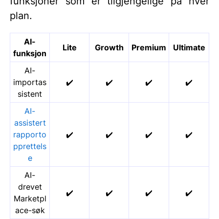
funksjoner som er tilgjengelige på hver
plan.
AI-
Lite
Growth
Premium
Ultimate
funksjon
AI-
importas
✔️
✔️
✔️
✔️
sistent
AI-
assistert
rapporto
✔️
✔️
✔️
✔️
pprettels
e
AI-
drevet
✔️
✔️
✔️
✔️
Marketpl
ace-søk