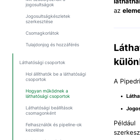
láthatna
jogosultságok
az
eleme
Jogosultságkészletek
szerkesztése
Csomagkorlátok
Tulajdonjog és hozzáférés
Láth
külö
Láthatósági csoportok
Hol állíthatók be a láthatósági
csoportok
A Pipedr
Hogyan működnek a
Látha
láthatósági csoportok
Láthatósági beállítások
Jogos
csomagonként
Példáu
Felhasználók és pipeline-ok
kezelése
szerkeszt