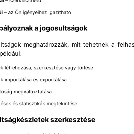
ál
– szerkeszthető
di
– az Ön igényeihez igazítható
bályoznak a jogosultságok
ltságok meghatározzák, mit tehetnek a felha
például:
k létrehozása, szerkesztése vagy törlése
k importálása és exportálása
tóság megváltoztatása
tések és statisztikák megtekintése
ltságkészletek szerkesztése