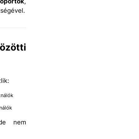
soportok
,
ségével.
zötti
lik:
ználók
nálók
 de nem