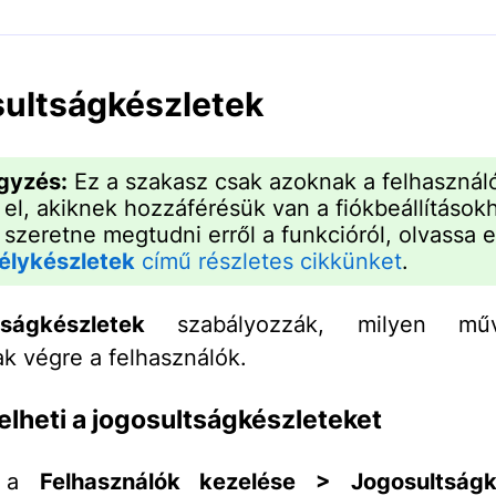
ultságkészletek
gyzés:
Ez a szakasz csak azoknak a felhasznál
 el, akiknek hozzáférésük van a fiókbeállítások
 szeretne megtudni erről a funkcióról, olvassa e
élykészletek
című részletes cikkünket
.
tságkészletek
szabályozzák, milyen műve
ak végre a felhasználók.
elheti a jogosultságkészleteket
n a
Felhasználók kezelése > Jogosultságk