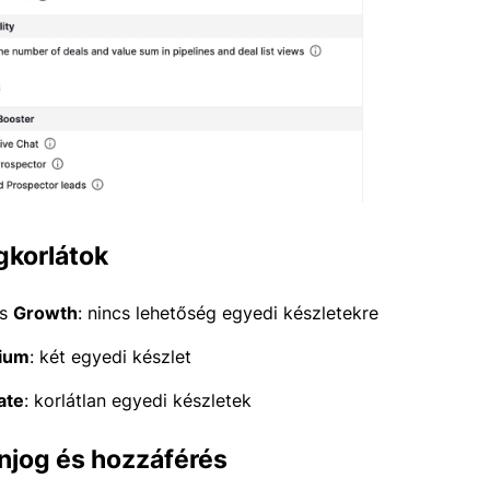
korlátok
s
Growth
: nincs lehetőség egyedi készletekre
ium
: két egyedi készlet
ate
: korlátlan egyedi készletek
njog és hozzáférés