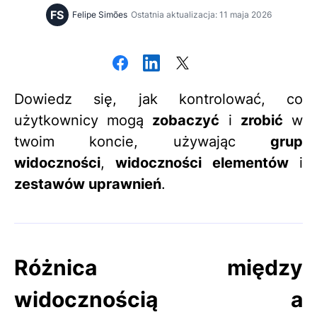
FS
Felipe Simões
Ostatnia aktualizacja: 11 maja 2026
Dowiedz się, jak kontrolować, co
użytkownicy mogą
zobaczyć
i
zrobić
w
twoim koncie, używając
grup
widoczności
,
widoczności elementów
i
zestawów uprawnień
.
Różnica między
widocznością a