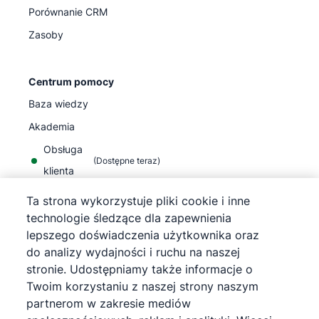
Porównanie CRM
Zasoby
Centrum pomocy
Baza wiedzy
Akademia
Obsługa
(
Dostępne teraz
)
klienta
Ta strona wykorzystuje pliki cookie i inne
technologie śledzące dla zapewnienia
lepszego doświadczenia użytkownika oraz
do analizy wydajności i ruchu na naszej
©
2026
Pipedrive
stronie. Udostępniamy także informacje o
Pipedrive
Warunki korzystania z usługi
Twoim korzystaniu z naszej strony naszym
Pipedrive
Informacja o polityce prywatności
partnerom w zakresie mediów
Mapa strony