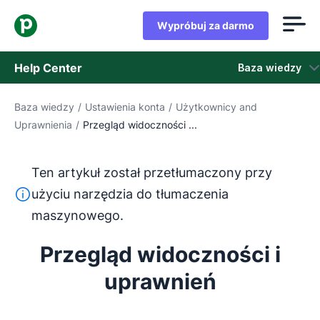
Wypróbuj za darmo
Help Center
Baza wiedzy
Baza wiedzy
/
Ustawienia konta
/
Użytkownicy and
Baza wiedzy
Uprawnienia
/
Przegląd widoczności ...
Stan
Ten artykuł został przetłumaczony przy
Skontaktuj się z obsługą klienta
Ten tekst został przetłumaczony z języka angielskiego
użyciu narzędzia do tłumaczenia
maszynowego.
Przegląd widoczności i
uprawnień