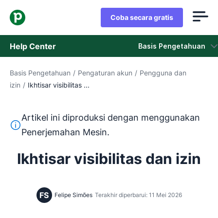
Coba secara gratis
Help Center
Basis Pengetahuan
Basis Pengetahuan
/
Pengaturan akun
/
Pengguna dan
Basis Pengetahuan
izin
/
Ikhtisar visibilitas ...
Status
Artikel ini diproduksi dengan menggunakan
Hubungi Staf Dukungan
Teks ini diterjemahkan dari bahasa Inggris dengan mengg
Penerjemahan Mesin.
Ikhtisar visibilitas dan izin
FS
Felipe Simões
Terakhir diperbarui: 11 Mei 2026