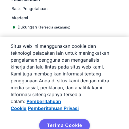
Basis Pengetahuan
Akademi
Dukungan
(
Tersedia sekarang
)
Situs web ini menggunakan cookie dan
teknologi pelacakan lain untuk meningkatkan
pengalaman pengguna dan menganalisis
©
2026
Pipedrive
kinerja dan lalu lintas pada situs web kami.
Pipedrive
Persyaratan Layanan
Kami juga membagikan informasi tentang
Pipedrive
Pemberitahuan Privasi
penggunaan Anda di situs kami dengan mitra
Peta situs
media sosial, periklanan, dan analitik kami.
Pemberitahuan Cookie
Informasi selengkapnya tersedia
Preferensi Cookie
dalam:
Pemberitahuan
Pipedrive adalah CRM Penjualan Berbasis Web.
Cookie
Pemberitahuan Privasi
Terima Cookie