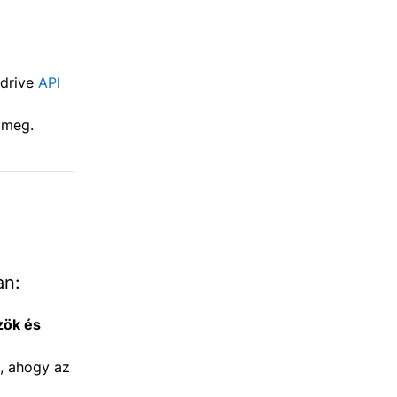
edrive
API
 meg.
an:
zök és
, ahogy az