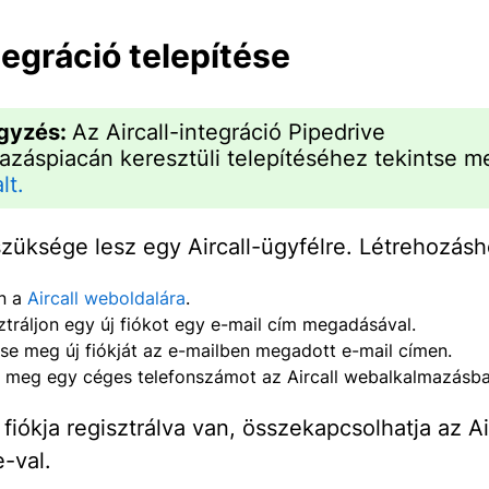
tegráció telepítése
gyzés:
Az Aircall-integráció Pipedrive
azáspiacán keresztüli telepítéséhez tekintse 
lt.
szüksége lesz egy Aircall-ügyfélre. Létrehozásh
n a
Aircall weboldalára
.
ztráljon egy új fiókot egy e-mail cím megadásával.
tse meg új fiókját az e-mailben megadott e-mail címen.
 meg egy céges telefonszámot az Aircall webalkalmazásba
fiókja regisztrálva van, összekapcsolhatja az Air
e-val.