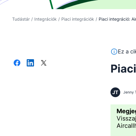
Tudástár
/
Integrációk
/
Piaci integrációk
/
Piaci integráció: Air
Ez a szöveg
Ez a ci
Piaci
JT
Jenny 
Megje
Vissza
Aircall