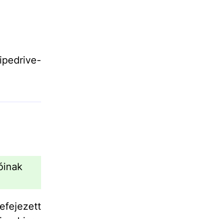
ipedrive-
óinak
efejezett