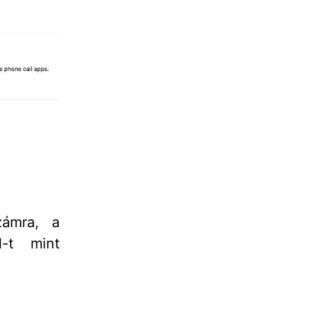
zámra, a
l-t mint