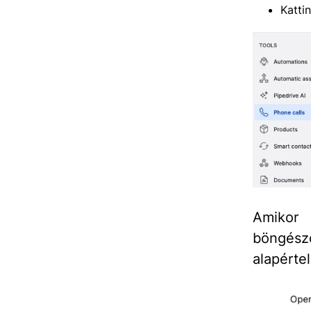
Katti
Amikor 
böngész
alapérte