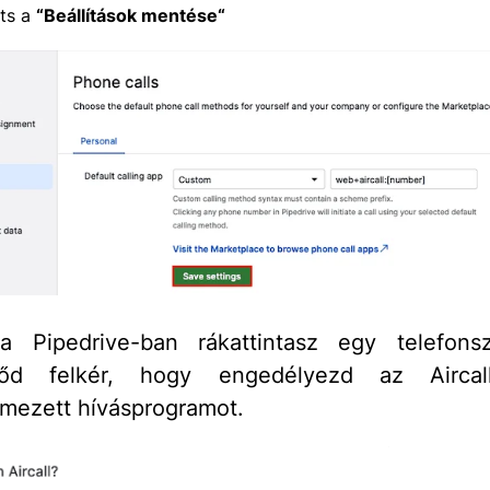
nts a
“Beállítások mentése“
a Pipedrive-ban rákattintasz egy telefons
őd felkér, hogy engedélyezd az Aircal
lmezett hívásprogramot.