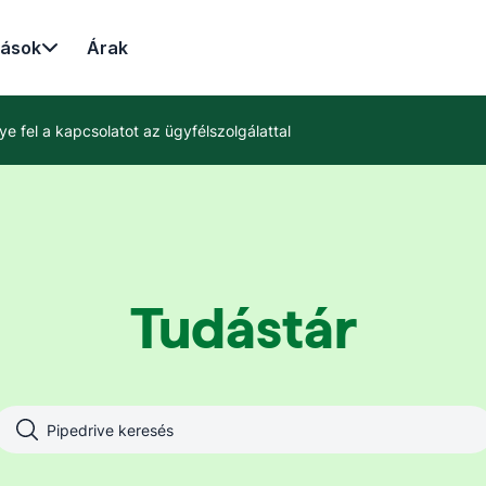
rások
Árak
ye fel a kapcsolatot az ügyfélszolgálattal
Tudástár