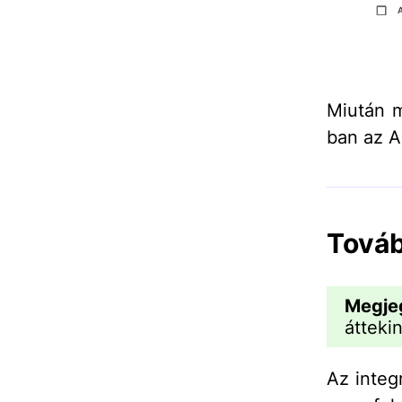
Miután m
ban az Ai
Továb
Megje
átteki
Az integ