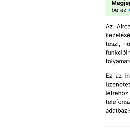
Megje
be az
Az Airca
kezelés
teszi, h
funkciói
folyamat
Ez az in
üzenete
létreho
telefo
adatbázi