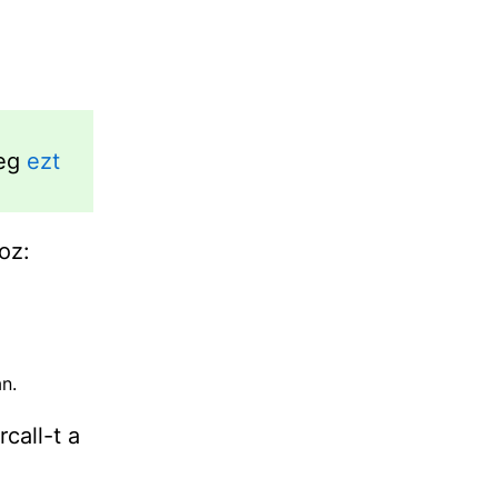
meg
ezt
oz:
n.
call-t a