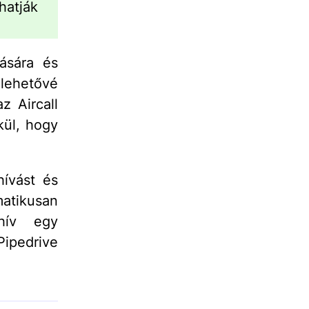
hatják
tására és
lehetővé
z Aircall
kül, hogy
hívást és
atikusan
 hív egy
pedrive