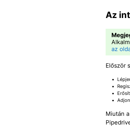
Az in
Megje
Alkalm
az olda
Először 
Lépje
Regis
Erősí
Adjon
Miután a 
Pipedriv