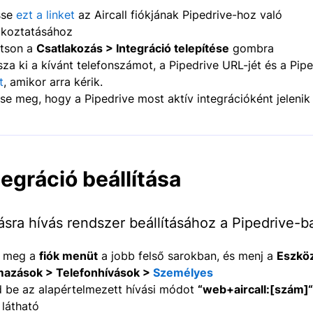
sse
ezt a linket
az Aircall fiókjának Pipedrive-hoz való
akoztatásához
ntson a
Csatlakozás > Integráció telepítése
gombra
sza ki a kívánt telefonszámot, a Pipedrive URL-jét és a Pip
t
, amikor arra kérik.
tse meg, hogy a Pipedrive most aktív integrációként jelenik
tegráció beállítása
tásra hívás rendszer beállításához a Pipedrive-b
d meg a
fiók menüt
a jobb felső sarokban, és menj a
Eszkö
mazások > Telefonhívások >
Személyes
sd be az alapértelmezett hívási módot
“
web+aircall:[szám]
“
 látható