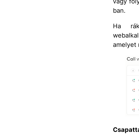
vagy fol
ban.
Ha rák
webalka
amelyet 
Csapatt