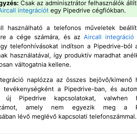
gyzés:
Csak az adminisztrátor felhasználók állít
Aircall integrációt
egy Pipedrive cégfiókban.
ll használható a telefonos műveletek beállí
ére a cége számára, és az
Aircall integráció
ogy telefonhívásokat indítson a Pipedrive-ból a
nak használatával, így produktív maradhat anél
osan váltogatnia kellene.
tegráció naplózza az összes bejövő/kimenő 
t tevékenységként a Pipedrive-ban, és autom
z új Pipedrive kapcsolatokat, valwhen
nszámot, amely nem egyezik meg a Pi
sában lévő meglévő kapcsolati telefonszámmal.