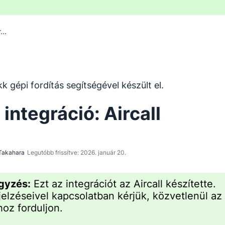
...
 gépi fordítóeszközzel lett lefordítva angolról, és nem ke
kk gépi fordítás segítségével készült el.
 integráció: Aircall
Takahara
Legutóbb frissítve: 2026. január 20.
gyzés:
Ezt az integrációt az Aircall készítette.
jelzéseivel kapcsolatban kérjük, közvetlenül az
hoz forduljon.