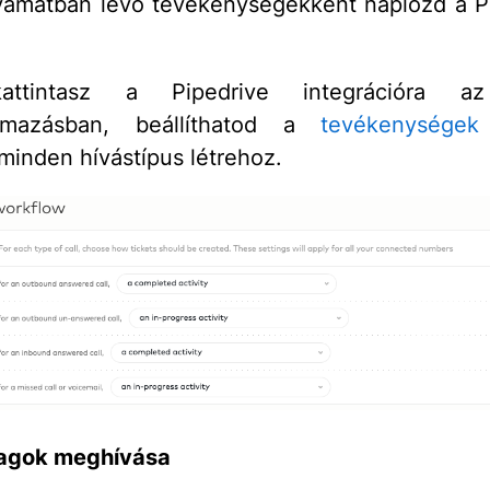
yamatban lévő tevékenységekként naplózd a P
attintasz a Pipedrive integrációra az 
lmazásban, beállíthatod a
tevékenységek
minden hívástípus létrehoz.
agok meghívása