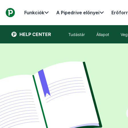
Funkciók
A Pipedrive előnyei
Erőfor
HELP CENTER
Tudástár
Állapot
Veg