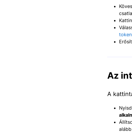
Köve
csatl
Katti
Válas
token
Erősí
Az in
A kattin
Nyis
alkal
Állít
alább