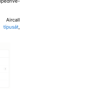
ipedrive-
Aircall
 típusát
,