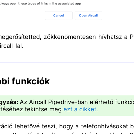
egerősítetted, zökkenőmentesen hívhatsz a P
rcall-lal.
bi funkciók
gyzés:
Az Aircall Pipedrive-ban elérhető funkci
ntéséhez tekintse meg
ezt a cikket.
ráció lehetővé teszi, hogy a telefonhívásokat b