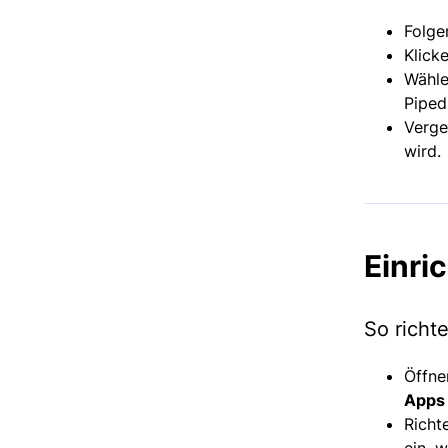
Folge
Klick
Wähle
Piped
Verge
wird.
Einri
So richte
Öffne
Apps 
Richt
ein, 