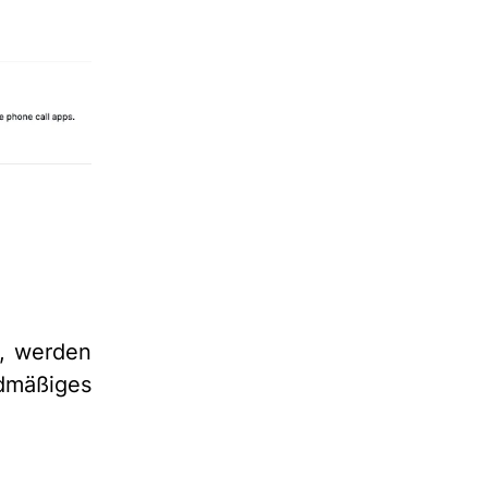
n, werden
rdmäßiges