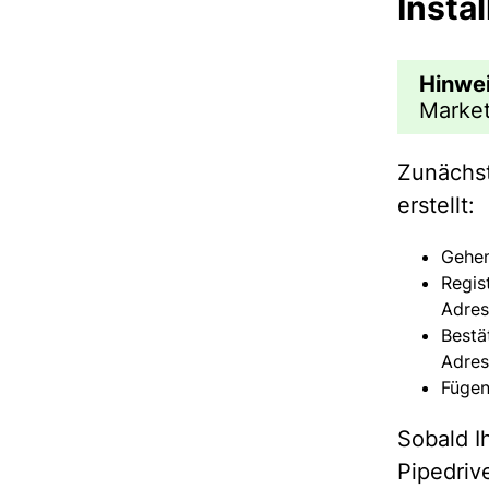
Instal
Hinwe
Market
Zunächs
erstellt:
Gehen
Regis
Adres
Bestä
Adres
Fügen
Sobald Ih
Pipedriv