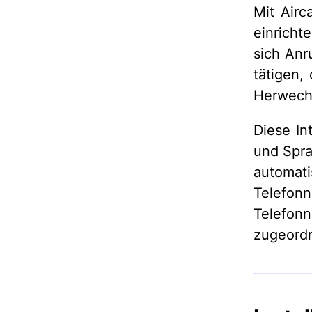
Mit Airc
einricht
sich Anr
tätigen,
Herwechs
Diese In
und Spra
automa
Telefo
Telefon
zugeordn