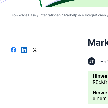
Knowledge Base
/
Integrationen
/
Marketplace Integrationen
Mark
JT
Jenny 
Hinwei
Rückfr
Hinwei
einem 