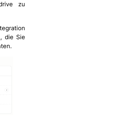
drive zu
tegration
 die Sie
hten.