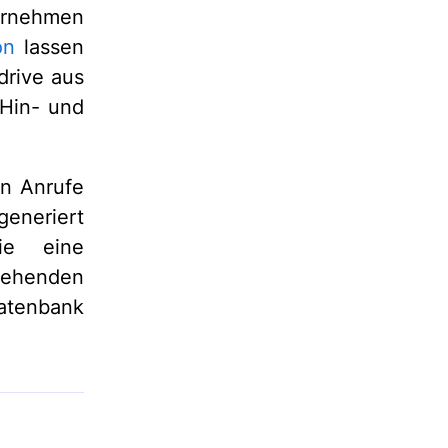
ternehmen
on
lassen
drive aus
 Hin- und
en Anrufe
generiert
ie eine
ehenden
atenbank