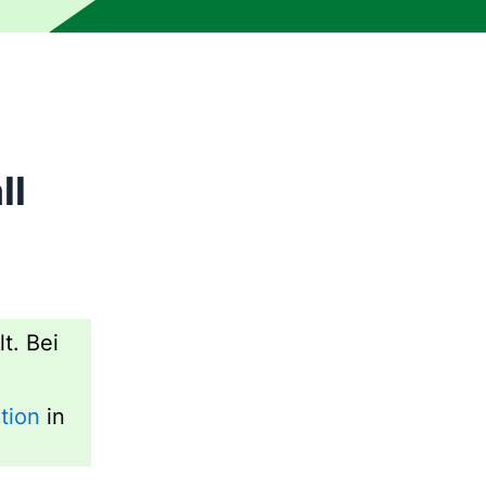
ll
t. Bei
ation
in