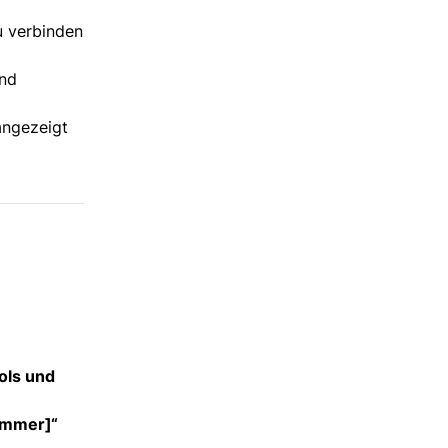
u verbinden
und
angezeigt
ols und
ummer]
“