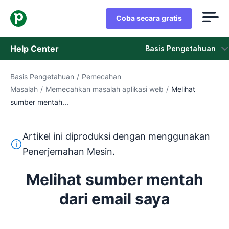
Coba secara gratis
Help Center
Basis Pengetahuan
Basis Pengetahuan
/
Pemecahan
Basis Pengetahuan
Masalah
/
Memecahkan masalah aplikasi web
/
Melihat
sumber mentah...
Status
Hubungi Staf Dukungan
Artikel ini diproduksi dengan menggunakan
Teks ini diterjemahkan dari bahasa Inggris dengan mengg
Penerjemahan Mesin.
Melihat sumber mentah
dari email saya