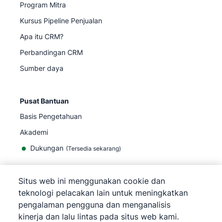
Program Mitra
Kursus Pipeline Penjualan
Apa itu CRM?
Perbandingan CRM
Sumber daya
Pusat Bantuan
Basis Pengetahuan
Akademi
Dukungan
(
Tersedia sekarang
)
Situs web ini menggunakan cookie dan
teknologi pelacakan lain untuk meningkatkan
pengalaman pengguna dan menganalisis
©
2026
Pipedrive
kinerja dan lalu lintas pada situs web kami.
Pipedrive
Persyaratan Layanan