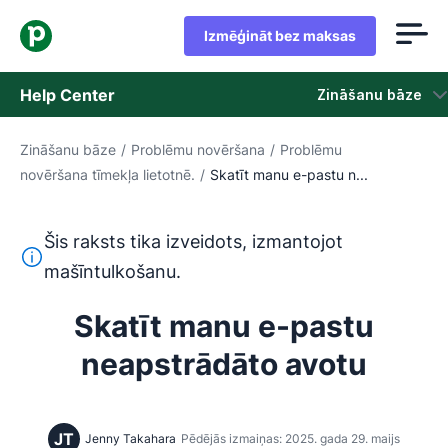
Izmēģināt bez maksas
Help Center
Zināšanu bāze
Zināšanu bāze
/
Problēmu novēršana
/
Problēmu
Zināšanu bāze
novēršana tīmekļa lietotnē.
/
Skatīt manu e-pastu n...
Statuss
Šis raksts tika izveidots, izmantojot
Sazināties ar atbalsta dienestu
Šis teksts ir tulkots no angļu valodas, izmantojot mašīntu
mašīntulkošanu.
Skatīt manu e-pastu
neapstrādāto avotu
JT
Jenny Takahara
Pēdējās izmaiņas: 2025. gada 29. maijs