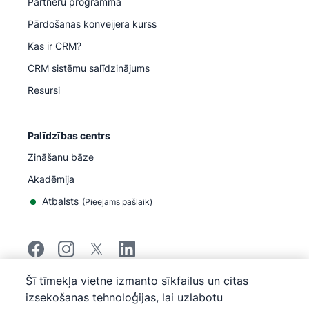
Partneru programma
Pārdošanas konveijera kurss
Kas ir CRM?
CRM sistēmu salīdzinājums
Resursi
Palīdzības centrs
Zināšanu bāze
Akadēmija
Atbalsts
(
Pieejams pašlaik
)
Šī tīmekļa vietne izmanto sīkfailus un citas
©
2026
Pipedrive
izsekošanas tehnoloģijas, lai uzlabotu
Pipedrive
Pakalpojumu sniegšanas noteikumi