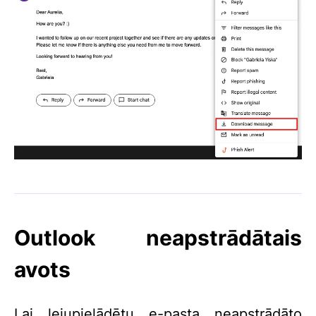
Outlook neapstrādātais
avots
Lai lejupielādētu e-pasta neapstrādāto