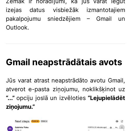
Zemāk ir norādījumi, kā jūs varat iegūt
izejas datus visbiežāk izmantotajiem
pakalpojumu sniedzējiem – Gmail un
Outlook.
Gmail neapstrādātais avots
Jūs varat atrast neapstrādāto avotu Gmail,
atverot e-pasta ziņojumu, noklikšķinot uz
“...”
opciju joslā un izvēloties
“Lejupielādēt
ziņojumu.”