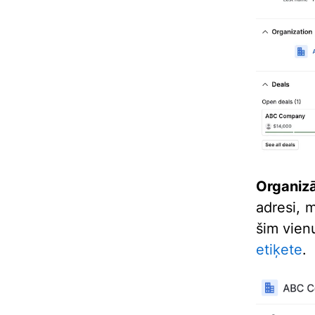
Organizā
adresi, m
šim vien
etiķete
.