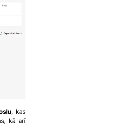
oslu
, kas
s, kā arī