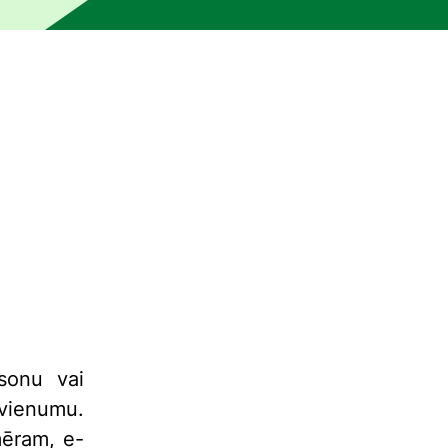
 un to nav pārlasījis vai rediģējis cilvēks. Mašīna var būt r
sonu vai
o vienumu.
mēram, e-