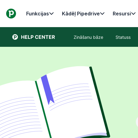
Funkcijas
Kādēļ Pipedrive
Resursi
HELP CENTER
Zināšanu bāze
Statuss