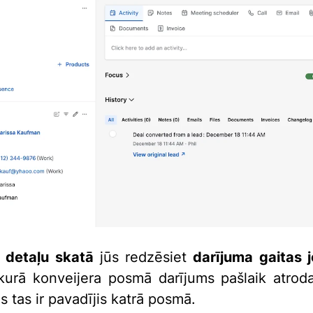
a
detaļu skatā
jūs redzēsiet
darījuma gaitas j
kurā konveijera posmā darījums pašlaik atroda
s tas ir pavadījis katrā posmā.