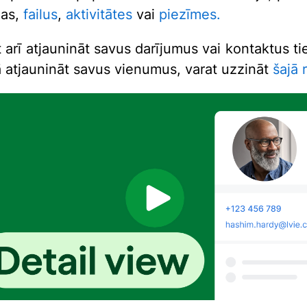
ņas,
failus
,
aktivitātes
vai
piezīmes.
 arī atjaunināt savus darījumus vai kontaktus ti
ā atjaunināt savus vienumus, varat uzzināt
šajā 