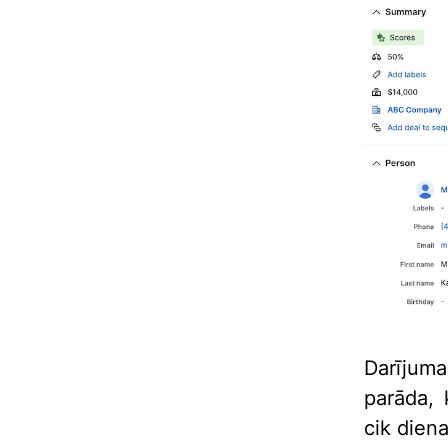
Darījum
parāda, 
cik diena