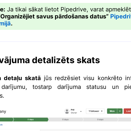
e:
Ja tikai sākat lietot Pipedrive, varat apmekl
Organizējiet savus pārdošanas datus”
Pipedr
mijā
.
vājuma detalizēts skats
a detaļu skatā
jūs redzēsiet visu konkrēto in
darījumu, tostarp darījuma statusu un pies
s.