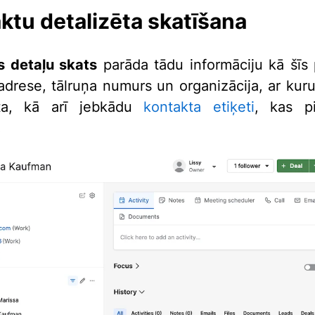
ktu detalizēta skatīšana
s detaļu skats
parāda tādu informāciju kā šīs
adrese, tālruņa numurs un organizācija, ar kur
tīta, kā arī jebkādu
kontakta etiķeti
, kas pi
.