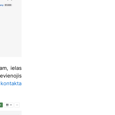
am, ielas
evienojis
ā
kontakta