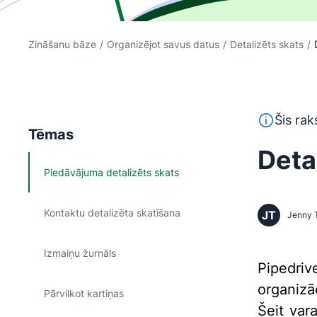
Zināšanu bāze
/
Organizējot savus datus
/
Detalizēts skats
/
Šis teksts 
Šis rak
Tēmas
Deta
Piedāvājuma detalizēts skats
Kontaktu detalizēta skatīšana
JT
Jenny 
Izmaiņu žurnāls
Pipedri
organizāc
Pārvilkot kartiņas
Šeit var