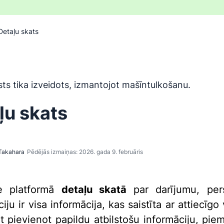
Detaļu skats
ir tulkots no angļu valodas, izmantojot mašīntulkošanas rīku,
sts tika izveidots, izmantojot mašīntulkošanu.
ļu skats
Takahara
Pēdējās izmaiņas: 2026. gada 9. februāris
ve platformā
detaļu skatā
par darījumu, per
iju ir visa informācija, kas saistīta ar attiecīg
at pievienot papildu atbilstošu informāciju, pie