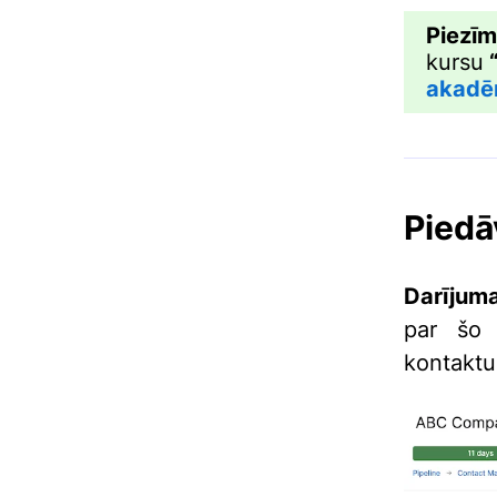
Piezīm
kursu
“
akadē
Piedā
Darījum
par šo 
kontaktu