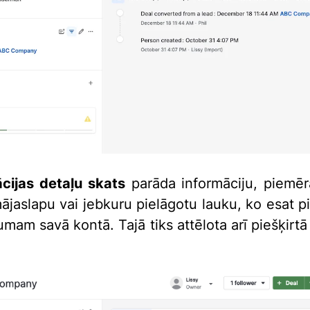
cijas detaļu skats
parāda informāciju, piemēr
ājaslapu vai jebkuru pielāgotu lauku, ko esat pi
umam savā kontā. Tajā tiks attēlota arī piešķirt