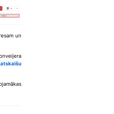
gresam un
onveijera
i
atskaišu
ojamākas