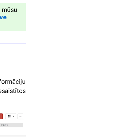
ēt mūsu
ive
formāciju
aistītos