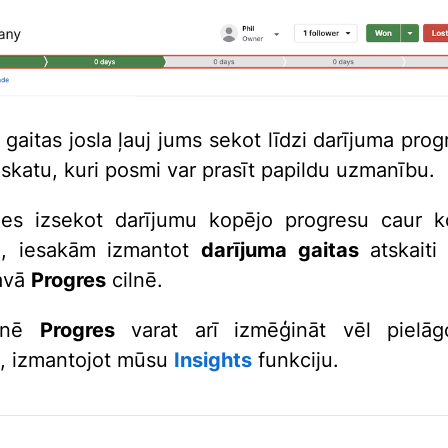
 gaitas josla ļauj jums sekot līdzi darījuma pro
eskatu, kuri posmi var prasīt papildu uzmanību.
ies izsekot darījumu kopējo progresu caur k
, iesakām izmantot
darījuma gaitas
atskait
avā
Progres
cilnē.
ilnē
Progres
varat arī izmēģināt vēl pielāg
s, izmantojot mūsu
Insights
funkciju.