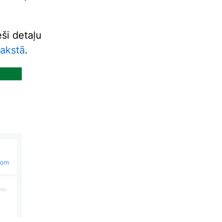
eši detaļu
rakstā
.