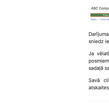
Darījuma
sniedz i
Ja vēlat
posmiem
sadaļā s
Savā c
atskaite