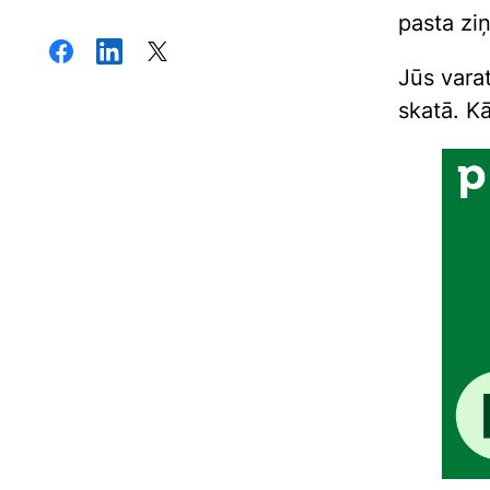
pasta zi
Jūs varat
skatā. K