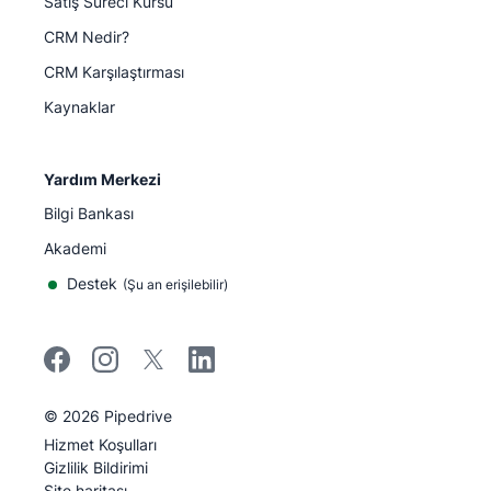
Satış Süreci Kursu
CRM Nedir?
CRM Karşılaştırması
Kaynaklar
Yardım Merkezi
Bilgi Bankası
Akademi
Destek
(
Şu an erişilebilir
)
©
2026
Pipedrive
Pipedrive
Hizmet Koşulları
Pipedrive
Gizlilik Bildirimi
Site haritası