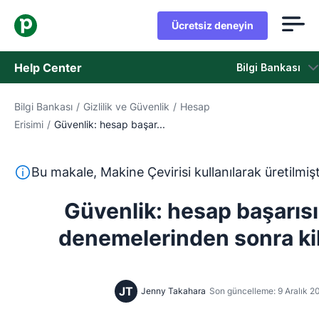
Ücretsiz deneyin
Help Center
Bilgi Bankası
Bilgi Bankası
/
Gizlilik ve Güvenlik
/
Hesap
Bilgi Bankası
Erisimi
/
Güvenlik: hesap başar...
Durum
Bu metin, İngilizceden Makine Çevirisi aracı kullanılarak ç
Bu makale, Makine Çevirisi kullanılarak üretilmişt
Destek Birimiyle İletişime Geçin
Güvenlik: hesap başarısı
denemelerinden sonra kil
JT
Jenny Takahara
Son güncelleme: 9 Aralık 2