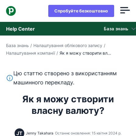
Спробуйте безкоштовно
Help Center
База знань
База знань
/
Налаштування облікового запису
/
База знань
Налаштування компанії
/
Як я можу створити вл...
Стан
Цю статтю створено з використанням
Зверніться в службу підтримки
Цей текст перекладено з англійської мови за допом
машинного перекладу.
Як я можу створити
власну валюту?
JT
Jenny Takahara
Останнє оновлення: 15 квітня 2024 р.