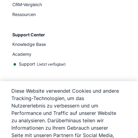
CRM-Vergleich
Ressourcen
Support Center
Knowledge Base
Academy
Support
(
Jetzt verfügbar
)
Diese Website verwendet Cookies und andere
Tracking-Technologien, um das
©
2026
Pipedrive
Nutzererlebnis zu verbessern und um
Pipedrive
Nutzungsbedingungen
Performance und Traffic auf unserer Website
Pipedrive
Datenschutzerklärung
zu analysieren. Darüberhinaus teilen wir
Impressum
Informationen zu Ihrem Gebrauch unserer
Sitemap
Seite mit unseren Partnern für Social Media,
Cookie-Richtlinie