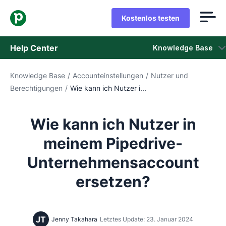
Kostenlos testen
Help Center
Knowledge Base
Knowledge Base
/
Accounteinstellungen
/
Nutzer und
Knowledge Base
Berechtigungen
/
Wie kann ich Nutzer i...
Status
Wie kann ich Nutzer in
Support kontaktieren
meinem Pipedrive-
Unternehmensaccount
ersetzen?
JT
Jenny Takahara
Letztes Update: 23. Januar 2024