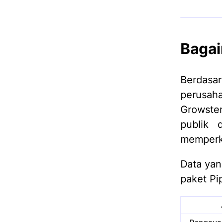
Bagai
Berdas
perusah
Growste
publik 
memperka
Data yan
paket Pi