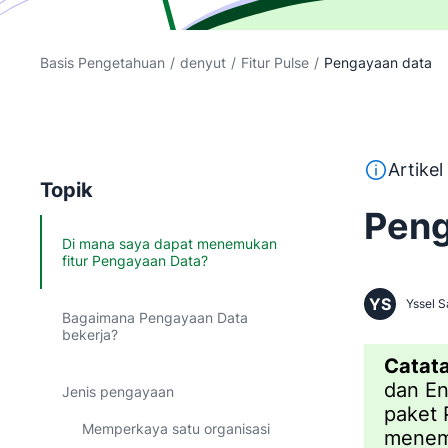
Basis Pengetahuan
/
denyut
/
Fitur Pulse
/
Pengayaan data
Teks ini d
Artike
Topik
Peng
Di mana saya dapat menemukan
fitur Pengayaan Data?
YS
Yssel S
Bagaimana Pengayaan Data
bekerja?
Catata
dan En
Jenis pengayaan
paket 
Memperkaya satu organisasi
menemu