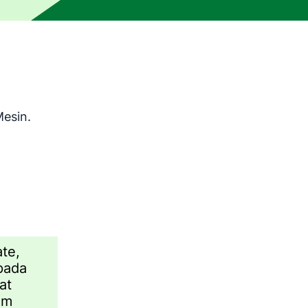
i Penerjemahan Mesin dan belum dikoreksi oleh editor manus
esin.
ate,
pada
at
am