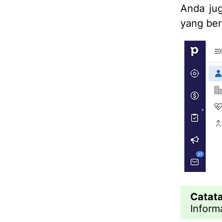
Anda ju
yang ber
Catata
Inform