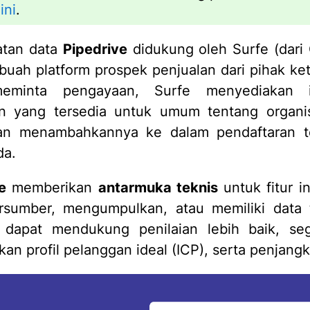
ini
.
atan data
Pipedrive
didukung oleh Surfe (dari
buah platform prospek penjualan dari pihak ket
eminta pengayaan, Surfe menyediakan in
n yang tersedia untuk umum tentang organis
an menambahkannya ke dalam pendaftaran ter
da.
e
memberikan
antarmuka teknis
untuk fitur i
rsumber, mengumpulkan, atau memiliki data 
i dapat mendukung penilaian lebih baik, se
an profil pelanggan ideal (ICP), serta penjang