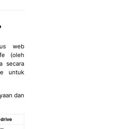
?
tus web
fe (oleh
a secara
ve untuk
ayaan dan
edrive