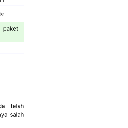
um
te
 paket
da telah
ya salah