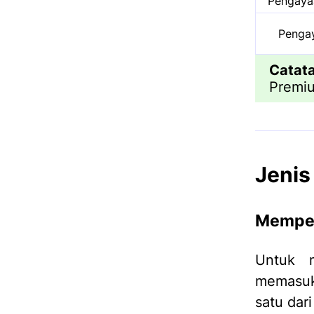
Pengayaa
Penga
Catata
Premiu
Jenis
Memper
Untuk m
memasuk
satu dari