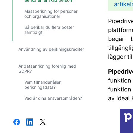
Berika en enskild person
artikel
Massberikning för personer
och organisationer
Pipedri
Så berikar du flera poster
plattfor
samtidigt:
begär be
tillgäng
Användning av berikningskrediter
lägger ti
Är dataanrikning förenlig med
Pipedriv
GDPR?
funktio
Vem tillhandahåller
berikningsdata?
funktion
av ideal
Vad är dina ansvarsområden?