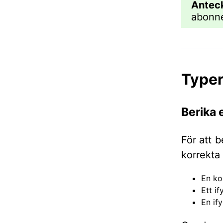
Antec
abonne
Typer
Berika 
För att b
korrekta
En ko
Ett if
En ify