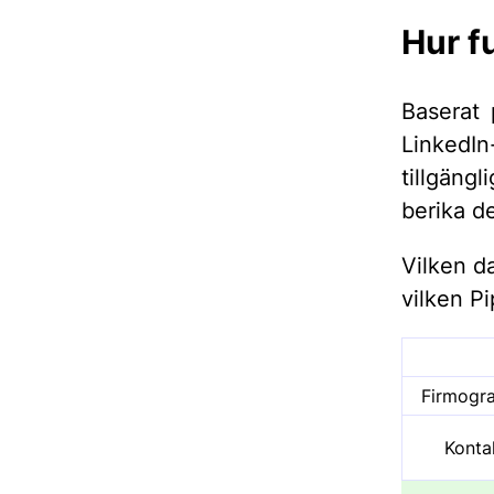
Hur f
Baserat 
LinkedIn
tillgängl
berika d
Vilken d
vilken P
Firmogra
Konta