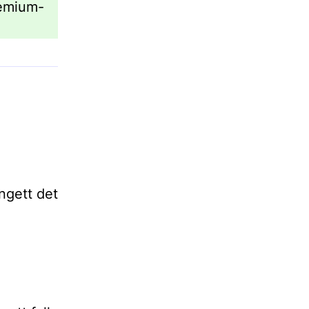
emium-
angett det