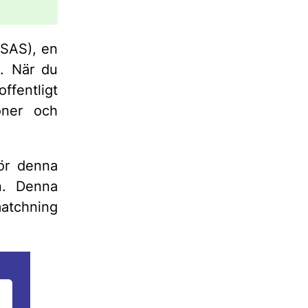
 SAS), en
t. När du
ffentligt
soner och
ör denna
n. Denna
matchning