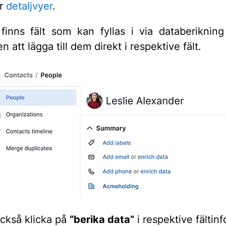
er
detaljvyer
.
inns fält som kan fyllas i via databerikni
n att lägga till dem direkt i respektive fält.
ckså klicka på
”berika data”
i respektive fältin