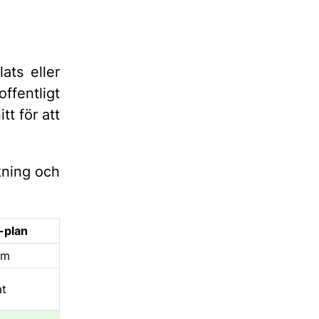
ats eller
ffentligt
tt för att
kning och
-plan
um
at