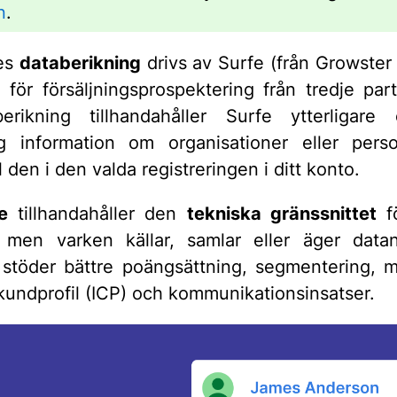
n
.
ves
databerikning
drivs av Surfe (från Growster
m för försäljningsprospektering från tredje par
rikning tillhandahåller Surfe ytterligare o
lig information om organisationer eller per
ll den i den valda registreringen i ditt konto.
e
tillhandahåller den
tekniska gränssnittet
f
n men varken källar, samlar eller äger data
 stöder bättre poängsättning, segmentering, 
 kundprofil (ICP) och kommunikationsinsatser.