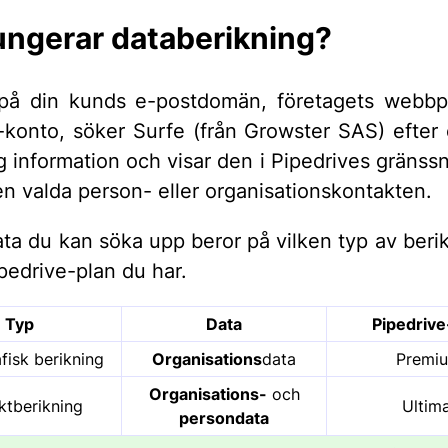
ungerar databerikning?
på din kunds e-postdomän, företagets webbpl
-konto, söker Surfe (från Growster SAS) efter o
ig information och visar den i Pipedrives gränssni
en valda person- eller organisationskontakten.
ata du kan söka upp beror på vilken typ av beri
ipedrive-plan du har.
Typ
Data
Pipedrive
fisk berikning
Organisations
data
Premi
Organisations-
och
ktberikning
Ultim
persondata