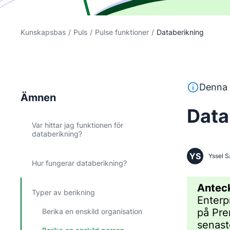
Kunskapsbas
/
Puls
/
Pulse funktioner
/
Databerikning
Denna text 
Denna 
Ämnen
Data
Var hittar jag funktionen för
databerikning?
YS
Yssel S
Hur fungerar databerikning?
Antec
Typer av berikning
Enterp
på Pre
Berika en enskild organisation
senast