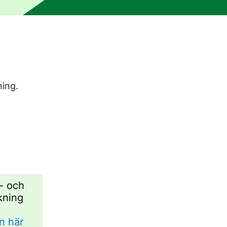
ningsverktyg och har inte korrekturlästs av en mänsklig red
ning.
- och
kning
n här