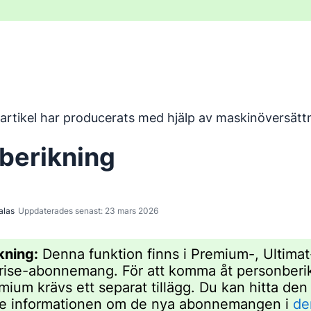
har översatts från engelska med hjälp av ett maskinöversätt
artikel har producerats med hjälp av maskinöversätt
berikning
alas
Uppdaterades senast: 23 mars 2026
kning:
Denna funktion finns i Premium-, Ultimat
rise-abonnemang. För att komma åt personberi
mium krävs ett separat tillägg. Du kan hitta den
e informationen om de nya abonnemangen i
de