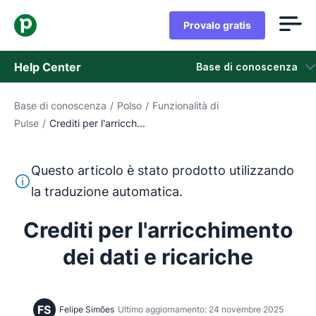
Provalo gratis
Help Center
Base di conoscenza
Base di conoscenza
/
Polso
/
Funzionalità di
Base di conoscenza
Pulse
/
Crediti per l'arricch...
Stato
Questo articolo è stato prodotto utilizzando
Contatta l'assistenza
Questo testo è stato tradotto dall'inglese utilizzando u
la traduzione automatica.
Crediti per l'arricchimento
dei dati e ricariche
FS
Felipe Simões
Ultimo aggiornamento: 24 novembre 2025