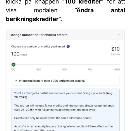
klicka på knappen
“100 krediter”
för att
visa modalen
“Ändra antal
berikningskrediter”
.