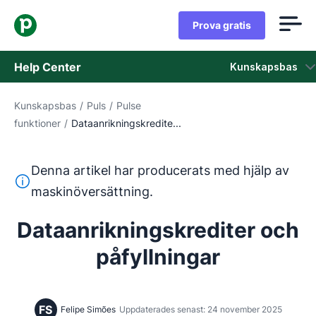
Prova gratis
Help Center
Kunskapsbas
Kunskapsbas
/
Puls
/
Pulse
Kunskapsbas
funktioner
/
Dataanrikningskredite...
Status
Denna artikel har producerats med hjälp av
Kontaka kundtjänst
Denna text har översatts från engelska med hjälp av ett 
maskinöversättning.
Dataanrikningskrediter och
påfyllningar
FS
Felipe Simões
Uppdaterades senast: 24 november 2025