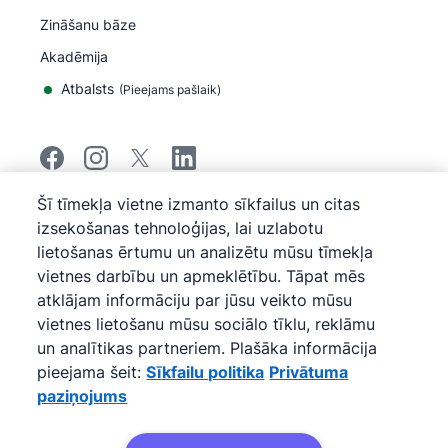
Zināšanu bāze
Akadēmija
Atbalsts
(
Pieejams pašlaik
)
Šī tīmekļa vietne izmanto sīkfailus un citas
©
2026
Pipedrive
izsekošanas tehnoloģijas, lai uzlabotu
Pipedrive
Pakalpojumu sniegšanas noteikumi
lietošanas ērtumu un analizētu mūsu tīmekļa
Pipedrive
Privātuma paziņojums
vietnes darbību un apmeklētību. Tāpat mēs
Vietnes karte
atklājam informāciju par jūsu veikto mūsu
Sīkfailu politika
vietnes lietošanu mūsu sociālo tīklu, reklāmu
Sīkfailu preferences
un analītikas partneriem. Plašāka informācija
Pipedrive ir uz tīmekļa bāzes veidota pārdošanas CRM
pieejama šeit:
Sīkfailu politika
Privātuma
programma.
paziņojums