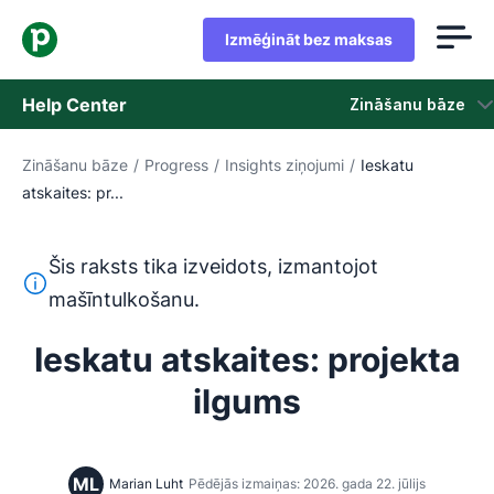
Izmēģināt bez maksas
Help Center
Zināšanu bāze
Zināšanu bāze
/
Progress
/
Insights ziņojumi
/
Ieskatu
Zināšanu bāze
atskaites: pr...
Statuss
Šis raksts tika izveidots, izmantojot
Sazināties ar atbalsta dienestu
Šis teksts ir tulkots no angļu valodas, izmantojot mašīntu
mašīntulkošanu.
Ieskatu atskaites: projekta
ilgums
ML
Marian Luht
Pēdējās izmaiņas: 2026. gada 22. jūlijs