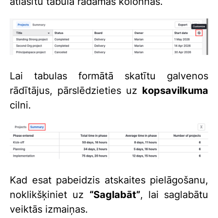
atlasītu tabulā rādāmās kolonnas.
Lai tabulas formātā skatītu galvenos
rādītājus, pārslēdzieties uz
kopsavilkuma
cilni.
Kad esat pabeidzis atskaites pielāgošanu,
noklikšķiniet uz
“Saglabāt”
, lai saglabātu
veiktās izmaiņas.