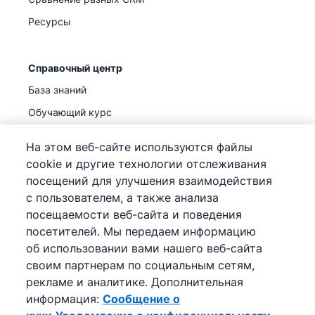
Ресурсы
Справочный центр
База знаний
Обучающий курс
Поддержка
(
Уже доступно
)
На этом веб-сайте используются файлы
cookie и другие технологии отслеживания
посещений для улучшения взаимодействия
с пользователем, а также анализа
посещаемости веб-сайта и поведения
©
2026
Pipedrive
посетителей. Мы передаем информацию
Pipedrive
Условия предоставления услуг
об использовании вами нашего веб-сайта
Pipedrive
Уведомление о конфиденциальности
своим партнерам по социальным сетям,
Карта сайта
рекламе и аналитике. Дополнительная
Сообщение о куки
информация:
Сообщение о
Настройки файлов cookie