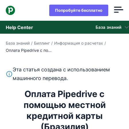
Попробуйте бесплатно
Help Center
База знаний
База знаний
/
Биллинг
/
Информация о расчетах
/
База знаний
Оплата Pipedrive с по...
Состояние
Эта статья создана с использованием
обращайтесь в службу поддержки
Этот текст переведен с английского языка с помощ
машинного перевода.
Оплата Pipedrive с
помощью местной
кредитной карты
(Бразилия)