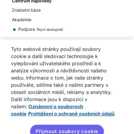
Centrum nápovědy
Znalostní báze
Akademie
Podpora
(
Nyní dostupné
)
Tyto webové stránky používají soubory
cookie a další sledovací technologie k
vylepšování uživatelského prostředí a k
©
2026
Pipedrive
analýze výkonnosti a návštěvnosti našeho
Pipedrive
Podmínky užívání
webu. Informace o tom, jak naše stránky
Pipedrive
Prohlášení o ochraně osobních údajů
používáte, sdílíme také s našimi partnery v
Mapa stránek
oblasti sociálních médií, reklamy a analytiky.
Oznámení o souborech cookie
Další informace jsou k dispozici v
Předvolby souborů cookie
našem:
Oznámení o souborech
Pipedrive je internetový obchodní CRM systém.
cookie
Prohlášení o ochraně osobních údajů
Přijmout soubory cookie