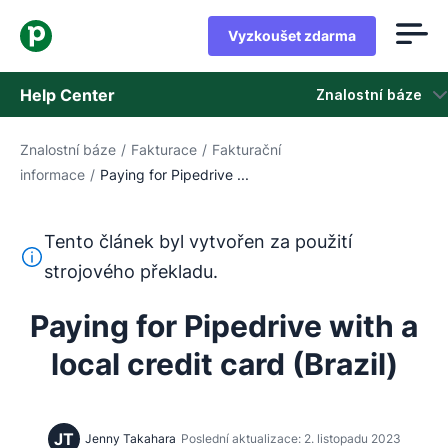
Vyzkoušet zdarma
Help Center
Znalostní báze
Znalostní báze
/
Fakturace
/
Fakturační
Znalostní báze
informace
/
Paying for Pipedrive ...
Stav
Tento článek byl vytvořen za použití
Kontaktovat podporu
Tento text byl přeložen z angličtiny pomocí nástroje pro
strojového překladu.
Paying for Pipedrive with a
local credit card (Brazil)
JT
Jenny Takahara
Poslední aktualizace: 2. listopadu 2023