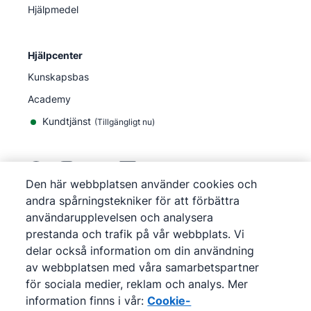
Hjälpmedel
Hjälpcenter
Kunskapsbas
Academy
Kundtjänst
(
Tillgängligt nu
)
Den här webbplatsen använder cookies och
andra spårningstekniker för att förbättra
©
2026
Pipedrive
användarupplevelsen och analysera
Pipedrive
Användarvillkor
prestanda och trafik på vår webbplats. Vi
Pipedrive
Integritetsmeddelande
delar också information om din användning
Webbplatskarta
av webbplatsen med våra samarbetspartner
Cookie-meddelande
för sociala medier, reklam och analys. Mer
Inställningar för cookies
information finns i vår:
Cookie-
Pipedrive är ett webbaserat CRM för försäljning.