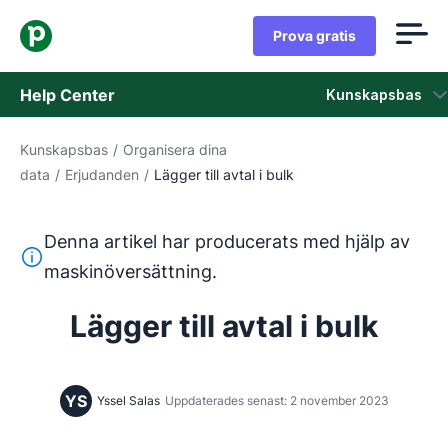
Prova gratis
Help Center
Kunskapsbas
Kunskapsbas
/
Organisera dina
Kunskapsbas
data
/
Erjudanden
/
Lägger till avtal i bulk
Status
Denna artikel har producerats med hjälp av
Kontaka kundtjänst
Denna text har översatts från engelska med hjälp av ett 
maskinöversättning.
Lägger till avtal i bulk
YS
Yssel Salas
Uppdaterades senast: 2 november 2023