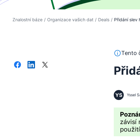
Znalostní báze
/
Organizace vašich dat
/
Deals
/
Přidání slev
Tento text 
Tento č
Přid
YS
Yssel S
Pozná
závisí
použit