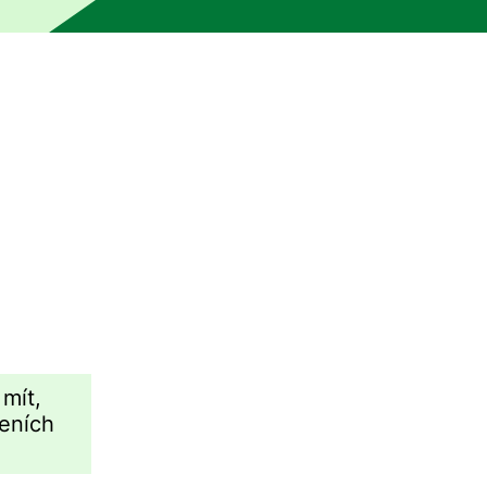
klad bez kontroly člověkem. Stroj mohl určité části přeloži
mít,
zeních