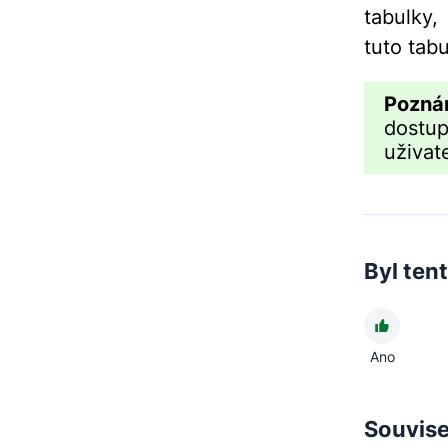
tabulky,
tuto tab
Pozná
dostup
uživat
Byl ten
Ano
Souvise