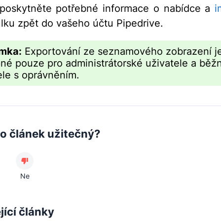
 poskytněte potřebné informace o nabídce a
i
ulku zpět do vašeho účtu Pipedrive.
mka:
Exportování ze seznamového zobrazení j
né pouze pro administrátorské uživatele a běž
ele s oprávněním.
to článek užitečný?
Ne
jící články