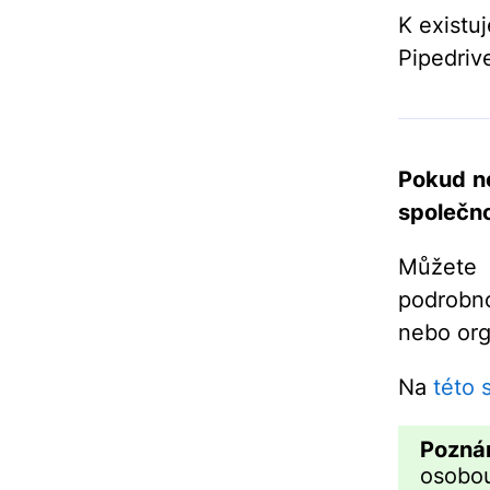
K existu
Pipedriv
Pokud ne
společno
Můžete 
podrobno
nebo org
Na
této 
Pozná
osobou