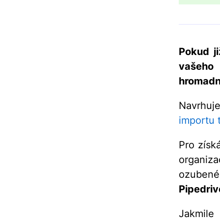
Pokud j
vašeho 
hromadn
Navrhuj
importu 
Pro získ
organiza
ozubenéh
Pipedriv
Jakmile