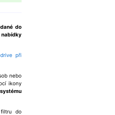
idané do
 nabídky
drive při
osob nebo
cí ikony
u systému
iltru do