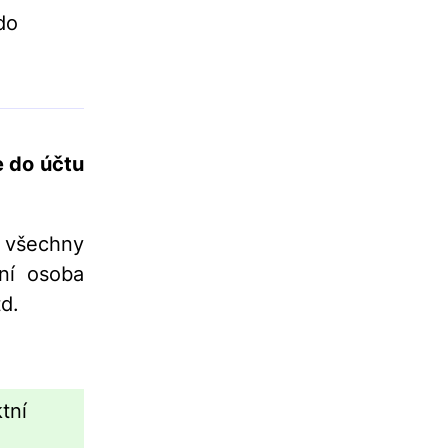
do
e do účtu
 všechny
tní osoba
d.
tní