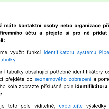
iž máte kontaktní osoby nebo organizace př
firemního účtu a přejete si pro ně přidat
ě:
eme využít funkci
identifikátoru systému Pipe
tabulky
.
ání tabulky obsahující potřebné identifikátory 
cí přejděte do
seznamového zobrazení
a pomo
o kola zobrazte příslušné pole
identifikátor
e
.
 je toto pole viditelné,
exportujte
výsledky f