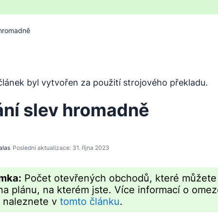
 hromadně
byl přeložen z angličtiny pomocí nástroje pro strojový pře
lánek byl vytvořen za použití strojového překladu.
ání slev hromadně
alas
Poslední aktualizace: 31. října 2023
mka:
Počet otevřených obchodů, které můžete 
 na plánu, na kterém jste. Více informací o ome
í naleznete v
tomto článku
.