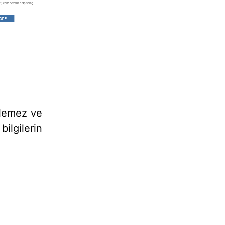
klemez ve
ilgilerin