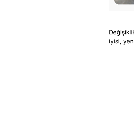
Değişikl
iyisi, ye