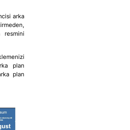
cisi arka
tirmeden,
 resmini
klemenizi
arka plan
arka plan