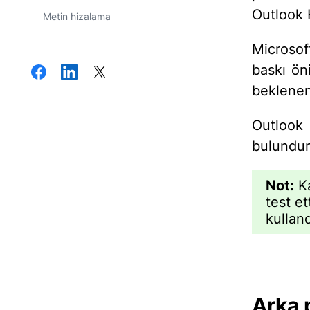
Outlook
Metin hizalama
Microsoft
baskı ön
beklenend
Outlook 
bulundur
Not:
Ka
test e
kulland
Arka 