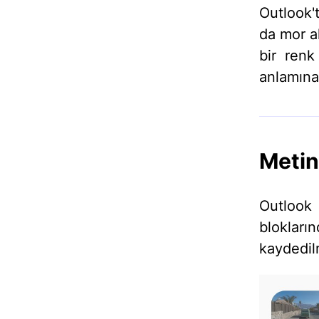
Outlook'
da mor al
bir renk
anlamına 
Metin
Outlook
bloklar
kaydedil