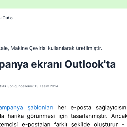
 Outlo...
ngilizceden Makine Çevirisi aracı kullanılarak çevrilmiştir ve
le, Makine Çevirisi kullanılarak üretilmiştir.
anya ekranı Outlook'ta
alas
Son güncelleme: 13 Kasım 2024
ampanya şablonları
her e-posta sağlayıcısın
a harika görünmesi için tasarlanmıştır. Anca
temcisi e-postaları farklı şekilde oluşturur -