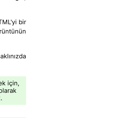
TML'yi bir
örüntünün
aklınızda
k için,
olarak
.