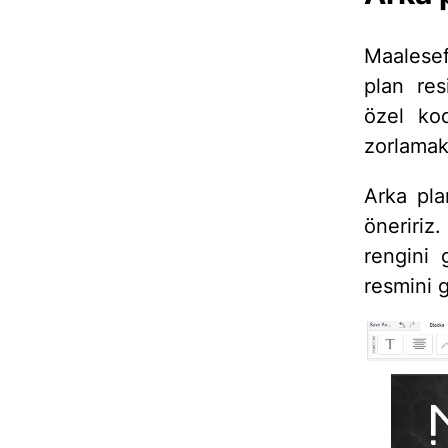
Maalesef
plan res
özel ko
zorlamak 
Arka pla
öneririz
rengini 
resmini g