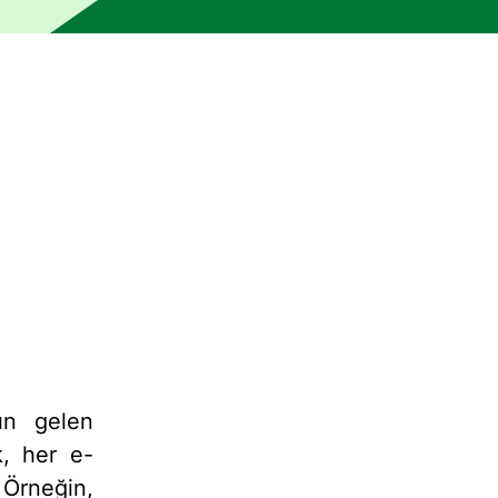
 bir insan editör tarafından kontrol edilmemiştir. Makine, hat
ın gelen
k, her e-
 Örneğin,