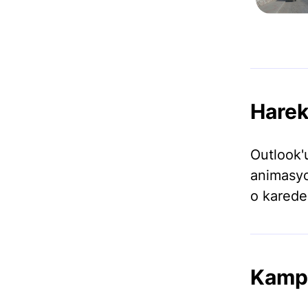
Hareke
Outlook'
animasyo
o karede
Kampa