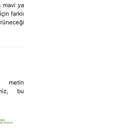
a mavi ya
çin farklı
örüneceği
en metin
eniz, bu