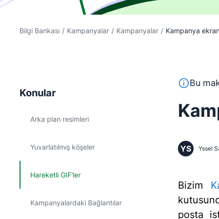
Bilgi Bankası
/
Kampanyalar
/
Kampanyalar
/
Kampanya ekranı
Bu metin, İ
Bu maka
Konular
Kamp
Arka plan resimleri
Yuvarlatılmış köşeler
YS
Yssel S
Hareketli GIF'ler
Bizim
K
kutusund
Kampanyalardaki Bağlantılar
posta is