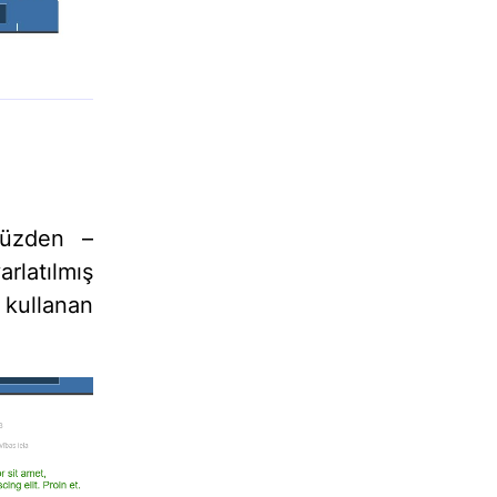
yüzden –
rlatılmış
kullanan