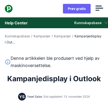
Prøv gratis
Help Center
Kunnskapsbase
Kunnskapsbase
/
Kampanjer
/
Kampanjer
/
Kampanjedisplay
Kunnskapsbase
i Out...
Status
Denne artikkelen ble produsert ved hjelp av
Kontakt kundestøtten
Denne teksten ble oversatt fra engelsk ved hjelp av et m
maskinoversettelse.
Kampanjedisplay i Outlook
YS
Yssel Salas
Sist oppdatert: 13. november 2024