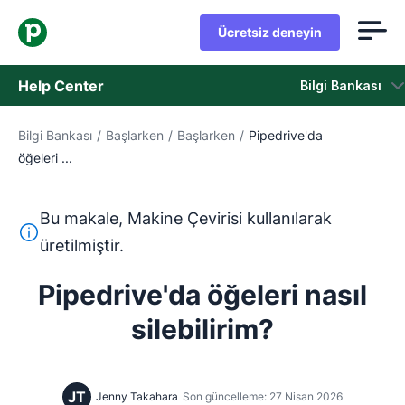
Ücretsiz deneyin
Help Center
Bilgi Bankası
Bilgi Bankası
/
Başlarken
/
Başlarken
/
Pipedrive'da
Bilgi Bankası
öğeleri ...
Durum
Bu makale, Makine Çevirisi kullanılarak
Destek Birimiyle İletişime Geçin
Bu metin, İngilizceden Makine Çevirisi aracı kullanılarak ç
üretilmiştir.
Pipedrive'da öğeleri nasıl
silebilirim?
JT
Jenny Takahara
Son güncelleme: 27 Nisan 2026