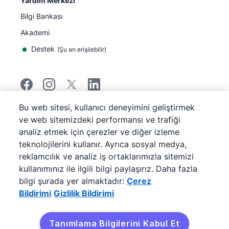
Yardım Merkezi
Bilgi Bankası
Akademi
Destek
(
Şu an erişilebilir
)
Bu web sitesi, kullanıcı deneyimini geliştirmek
©
2026
Pipedrive
ve web sitemizdeki performansı ve trafiği
Pipedrive
Hizmet Koşulları
analiz etmek için çerezler ve diğer izleme
Pipedrive
Gizlilik Bildirimi
teknolojilerini kullanır. Ayrıca sosyal medya,
Site haritası
reklamcılık ve analiz iş ortaklarımızla sitemizi
Çerez Bildirimi
kullanımınız ile ilgili bilgi paylaşırız. Daha fazla
Çerez Tercihleri
bilgi şurada yer almaktadır:
Çerez
Pipedrive Web Tabanlı Bir Satış CRM'idir.
Bildirimi
Gizlilik Bildirimi
Tanımlama Bilgilerini Kabul Et