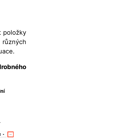
t položky
k různých
uace.
drobného
lní
.