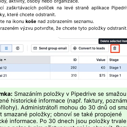
dy, aktivity, osoby nebo organizace.
í zaškrtávacích políček na levé straně aplikace Pipedr
ky, které chcete odstranit.
ěte na ikonu
koše
nad zobrazením seznamu.
razeném výzvu potvrďte, že chcete tyto položky odstranit
mka:
Smazáním položky v Pipedrive se smažou
ené historické informace (např. faktury, pozná
řílohy). Administrátoři mohou do 30 dnů od sm
t smazané položky; obnoví se také propojené
ické informace. Po 30 dnech jsou položky trvale