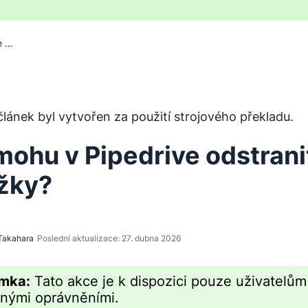
...
byl přeložen z angličtiny pomocí nástroje pro strojový pře
lánek byl vytvořen za použití strojového překladu.
mohu v Pipedrive odstrani
žky?
Takahara
Poslední aktualizace: 27. dubna 2026
mka:
Tato akce je k dispozici pouze uživatelům
nými oprávněními.