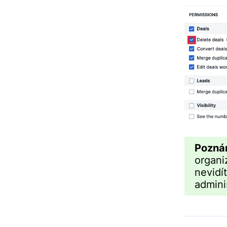
Pozn
organ
nevid
admini