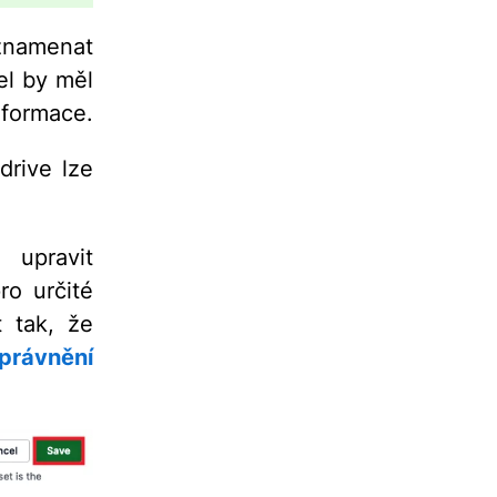
znamenat
el by měl
nformace.
drive lze
 upravit
ro určité
t tak, že
právnění