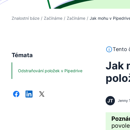
Znalostní báze
/
Začínáme
/
Začínáme
/
Jak mohu v Pipedrive 
Tento text 
Tento č
Témata
Jak 
Odstraňování položek v Pipedrive
polo
JT
Jenny 
Pozná
povole