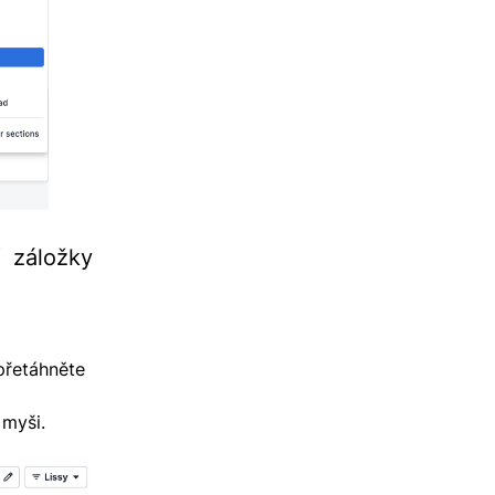
 záložky
 přetáhněte
 myši.