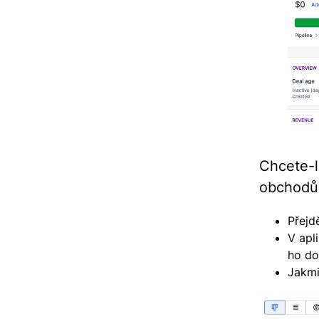
Chcete-
obchodů
Přejd
V apl
ho do
Jakmi