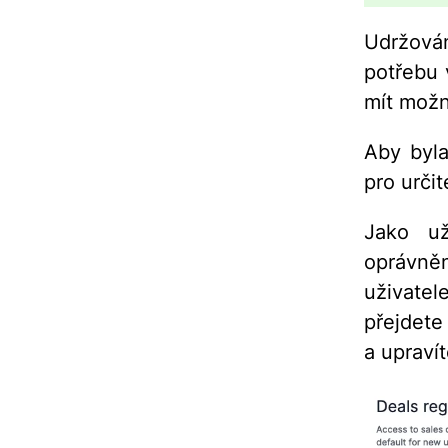
Udržová
potřebu 
mít možn
Aby byla
pro urči
Jako už
oprávněn
uživatel
přejdete
a upraví