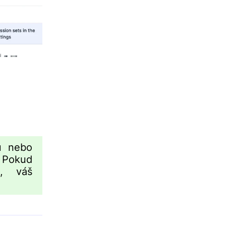
u nebo
 Pokud
u, váš