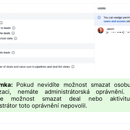
ámka:
Pokud nevidíte možnost smazat osob
izaci, nemáte administrátorská oprávnění.
íte možnost smazat deal nebo aktivit
strátor toto oprávnění nepovolil.