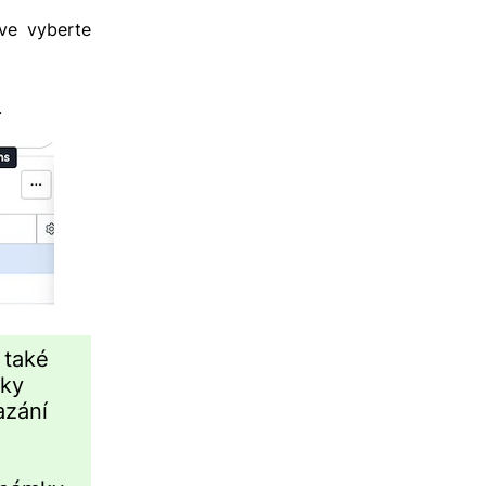
ive vyberte
.
 také
mky
azání