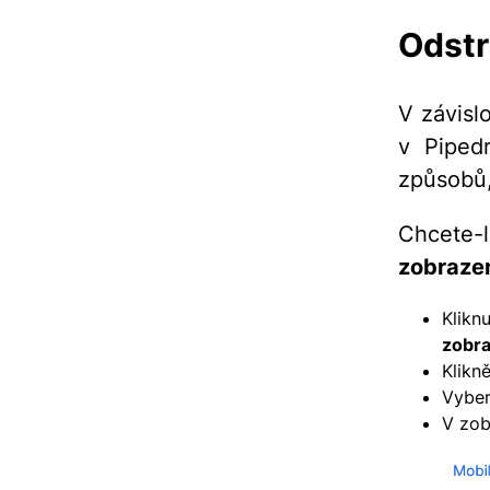
Odstr
V závisl
v Pipedr
způsobů,
Chcete
zobraze
Klikn
zobra
Klikn
Vybe
V zob