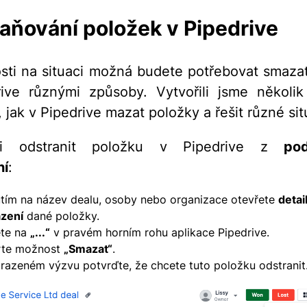
aňování položek v Pipedrive
osti na situaci možná budete potřebovat smaza
ive různými způsoby. Vytvořili jsme několi
 jak v Pipedrive mazat položky a řešit různé sit
-li odstranit položku v Pipedrive z
po
ní
:
utím na název dealu, osoby nebo organizace otevřete
detai
zení
dané položky.
ěte na
„...“
v pravém horním rohu aplikace Pipedrive.
rte možnost
„Smazat“
.
razeném výzvu potvrďte, že chcete tuto položku odstranit