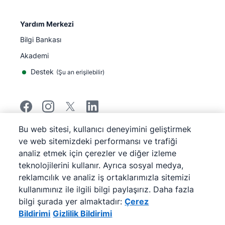
Yardım Merkezi
Bilgi Bankası
Akademi
Destek
(
Şu an erişilebilir
)
Bu web sitesi, kullanıcı deneyimini geliştirmek
©
2026
Pipedrive
ve web sitemizdeki performansı ve trafiği
Pipedrive
Hizmet Koşulları
analiz etmek için çerezler ve diğer izleme
Pipedrive
Gizlilik Bildirimi
teknolojilerini kullanır. Ayrıca sosyal medya,
Site haritası
reklamcılık ve analiz iş ortaklarımızla sitemizi
Çerez Bildirimi
kullanımınız ile ilgili bilgi paylaşırız. Daha fazla
Çerez Tercihleri
bilgi şurada yer almaktadır:
Çerez
Pipedrive Web Tabanlı Bir Satış CRM'idir.
Bildirimi
Gizlilik Bildirimi