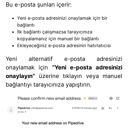
Bu e-posta şunları içerir:
Yeni e-posta adresinizi onaylamak için bir
bağlantı
İlk bağlantı çalışmazsa tarayıcınıza
kopyalamanız için manuel bir bağlantı
Ekleyeceğiniz e-posta adresinin hatırlatıcısı
Yeni alternatif e-posta adresinizi
onaylamak için
“Yeni e-posta adresinizi
onaylayın”
üzerine tıklayın veya manuel
bağlantıyı tarayıcınıza yapıştırın.