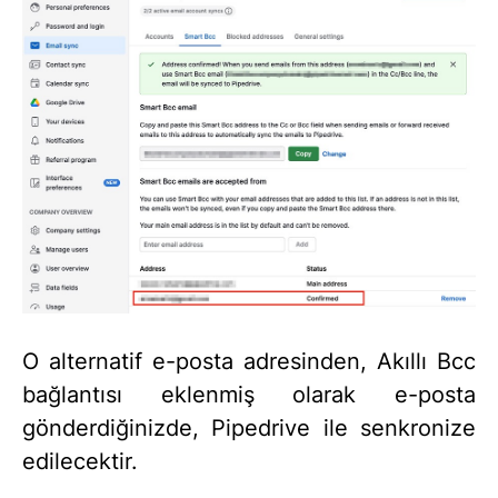
O alternatif e-posta adresinden, Akıllı Bcc
bağlantısı eklenmiş olarak e-posta
gönderdiğinizde, Pipedrive ile senkronize
edilecektir.