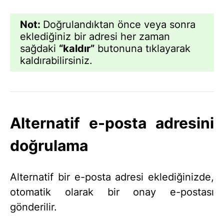
Not:
Doğrulandıktan önce veya sonra
eklediğiniz bir adresi her zaman
sağdaki
“kaldır”
butonuna tıklayarak
kaldırabilirsiniz.
Alternatif e-posta adresini
doğrulama
Alternatif bir e-posta adresi eklediğinizde,
otomatik olarak bir onay e-postası
gönderilir.