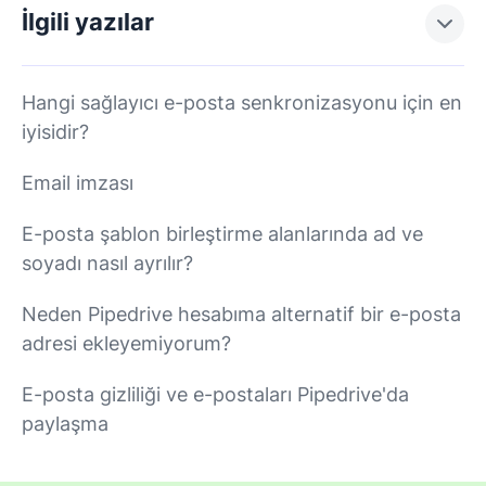
İlgili yazılar
Hangi sağlayıcı e-posta senkronizasyonu için en
iyisidir?
Email imzası
E-posta şablon birleştirme alanlarında ad ve
soyadı nasıl ayrılır?
Neden Pipedrive hesabıma alternatif bir e-posta
adresi ekleyemiyorum?
E-posta gizliliği ve e-postaları Pipedrive'da
paylaşma