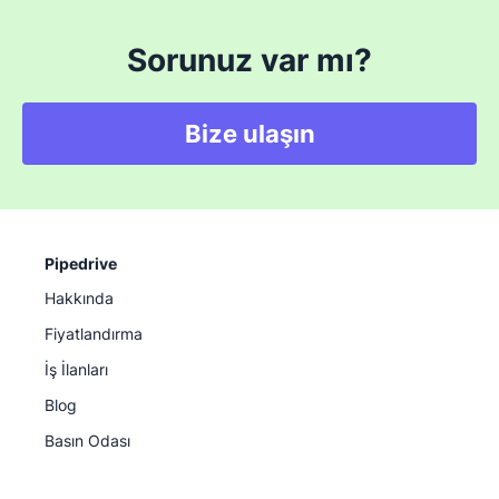
Sorunuz var mı?
Bize ulaşın
Pipedrive
Hakkında
Fiyatlandırma
İş İlanları
Blog
Basın Odası