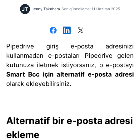
JT
Jenny Takahara
Son güncelleme: 11 Haziran 2025
Pipedrive giriş e-posta adresinizi
kullanmadan e-postaları Pipedrive gelen
kutunuza iletmek istiyorsanız, o e-postayı
Smart Bcc için alternatif e-posta adresi
olarak ekleyebilirsiniz.
Alternatif bir e-posta adresi
ekleme