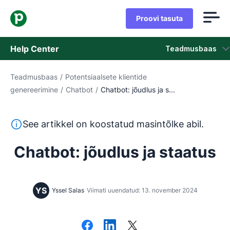
Proovi tasuta
Help Center
Teadmusbaas
Teadmusbaas
/
Potentsiaalsete klientide
Teadmusbaas
genereerimine
/
Chatbot
/
Chatbot: jõudlus ja s...
Olek
See tekst on tõlgitud inglise keelest masintõlketööriista
See artikkel on koostatud masintõlke abil.
Võta ühendust klienditoega
Chatbot: jõudlus ja staatus
YS
Yssel Salas
Viimati uuendatud: 13. november 2024