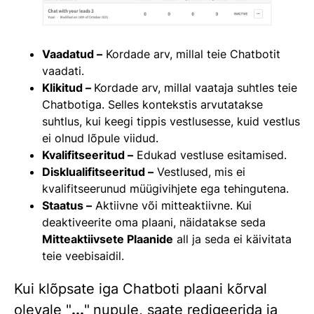
Vaadatud –
Kordade arv, millal teie Chatbotit
vaadati.
Klikitud –
Kordade arv, millal vaataja suhtles teie
Chatbotiga. Selles kontekstis arvutatakse
suhtlus, kui keegi tippis vestlusesse, kuid vestlus
ei olnud lõpule viidud.
Kvalifitseeritud –
Edukad vestluse esitamised.
Disklualifitseeritud –
Vestlused, mis ei
kvalifitseerunud müügivihjete ega tehingutena.
Staatus –
Aktiivne või mitteaktiivne. Kui
deaktiveerite oma plaani, näidatakse seda
Mitteaktiivsete Plaanide
all ja seda ei käivitata
teie veebisaidil.
Kui klõpsate iga Chatboti plaani kõrval
olevale "
...
"
nupule, saate redigeerida ja