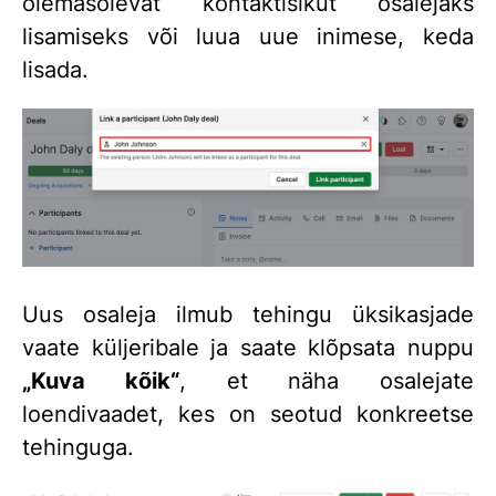
olemasolevat kontaktisikut osalejaks
lisamiseks või luua uue inimese, keda
lisada.
Uus osaleja ilmub tehingu üksikasjade
vaate küljeribale ja saate klõpsata nuppu
„Kuva kõik“
, et näha osalejate
loendivaadet, kes on seotud konkreetse
tehinguga.