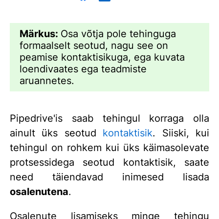
Märkus:
Osa võtja pole tehinguga
formaalselt seotud, nagu see on
peamise kontaktisikuga, ega kuvata
loendivaates ega teadmiste
aruannetes.
Pipedrive'is saab tehingul korraga olla
ainult üks seotud
kontaktisik
. Siiski, kui
tehingul on rohkem kui üks käimasolevate
protsessidega seotud kontaktisik, saate
need täiendavad inimesed lisada
osalenutena
.
Osalenute lisamiseks minge tehingu