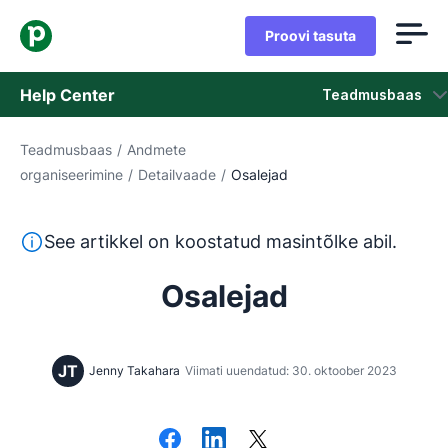
Proovi tasuta
Help Center
Teadmusbaas
Teadmusbaas
/
Andmete
Teadmusbaas
organiseerimine
/
Detailvaade
/
Osalejad
Olek
See tekst on tõlgitud inglise keelest masintõlketööriista
See artikkel on koostatud masintõlke abil.
Võta ühendust klienditoega
Osalejad
JT
Jenny Takahara
Viimati uuendatud: 30. oktoober 2023