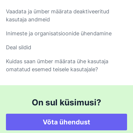
Vaadata ja ümber määrata deaktiveeritud
kasutaja andmeid
Inimeste ja organisatsioonide ühendamine
Deal sildid
Kuidas saan ümber määrata ühe kasutaja
omatatud esemed teisele kasutajale?
On sul küsimusi?
Võta ühendust