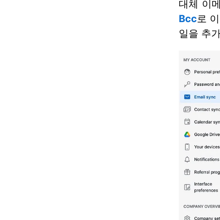
대체 이
Bcc
로 
일을 추