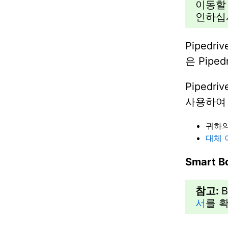
이동할
인하십
Piped
은 Pip
Piped
사용하여 
귀하의 
대체 
Smart
참고:
서
를 