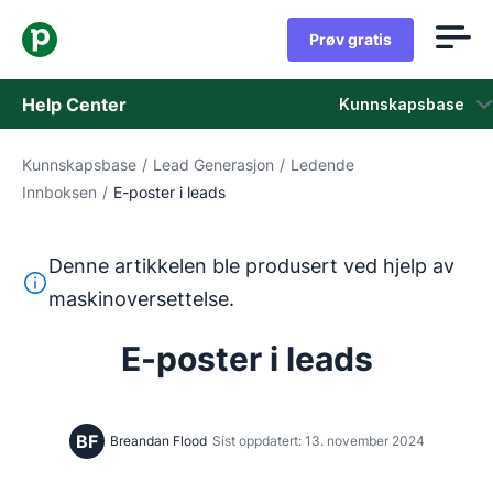
Prøv gratis
Help Center
Kunnskapsbase
Kunnskapsbase
/
Lead Generasjon
/
Ledende
Kunnskapsbase
Innboksen
/
E-poster i leads
Status
Denne artikkelen ble produsert ved hjelp av
Kontakt kundestøtten
Denne teksten ble oversatt fra engelsk ved hjelp av et m
maskinoversettelse.
E-poster i leads
BF
Breandan Flood
Sist oppdatert: 13. november 2024