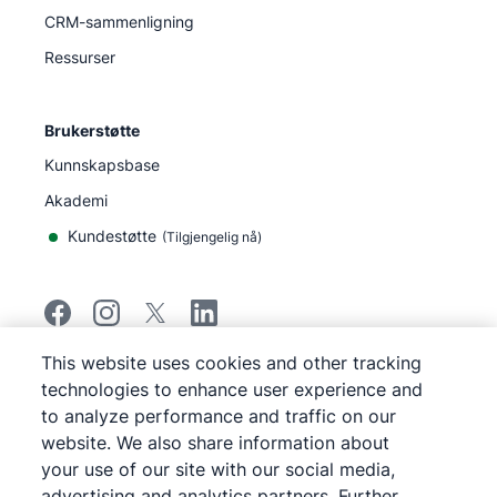
CRM-sammenligning
Ressurser
Brukerstøtte
Kunnskapsbase
Akademi
Kundestøtte
(
Tilgjengelig nå
)
This website uses cookies and other tracking
©
2026
Pipedrive
technologies to enhance user experience and
Pipedrive
Vilkår for bruk
to analyze performance and traffic on our
Pipedrive
Personvernerklæring
website. We also share information about
Kart over nettstedet
your use of our site with our social media,
Varsel om informasjonskapsler
advertising and analytics partners. Further
Cookie Preferences