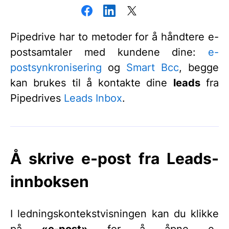
Pipedrive har to metoder for å håndtere e-
postsamtaler med kundene dine:
e-
postsynkronisering
og
Smart Bcc
, begge
kan brukes til å kontakte dine
leads
fra
Pipedrives
Leads Inbox
.
Å skrive e-post fra Leads-
innboksen
I ledningskontekstvisningen kan du klikke
på
«e-post»
for å åpne e-