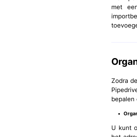
met een
importb
toevoege
Organ
Zodra de
Pipedri
bepalen 
Organ
U kunt o