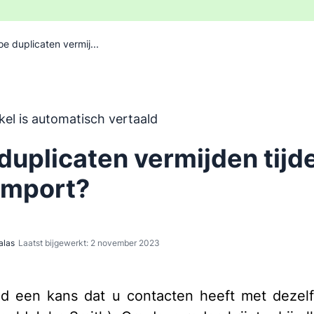
e duplicaten vermij...
 is automatisch vertaald uit het Engels, zonder inbreng va
ikel is automatisch vertaald
duplicaten vermijden tijd
import?
alas
Laatst bijgewerkt: 2 november 2023
tijd een kans dat u contacten heeft met deze