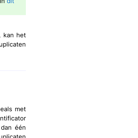
 in
dit
, kan het
uplicaten
deals met
tificator
r dan één
uplicaten