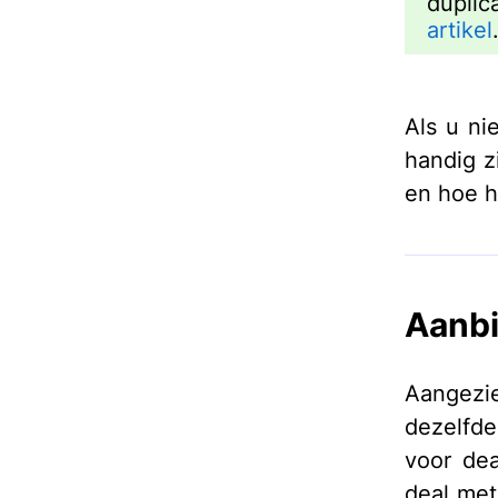
duplic
artikel
Als u ni
handig z
en hoe h
Aanb
Aangezie
dezelfde
voor dea
deal met