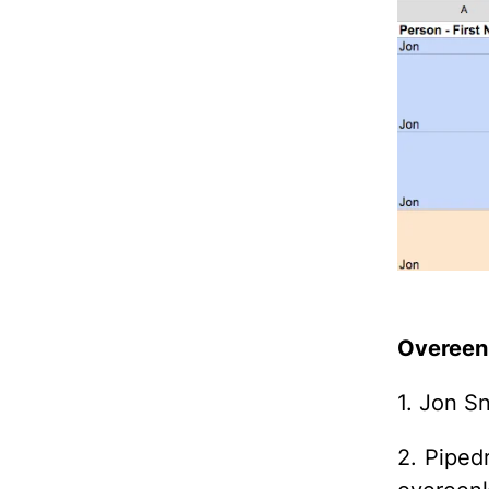
Overeen
1. Jon Sn
2. Piped