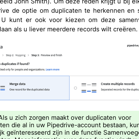
beeld John Smith). Om deze reden krijgt u bij el
rive de optie om duplicaten te herkennen en
 U kunt er ook voor kiezen om deze samen
laan als u liever meerdere records wilt creëren.
ls u zich zorgen maakt over duplicaten voor
ten die al in uw Pipedrive-account bestaan, ku
jk geïnteresseerd zijn in de functie Samenvoe