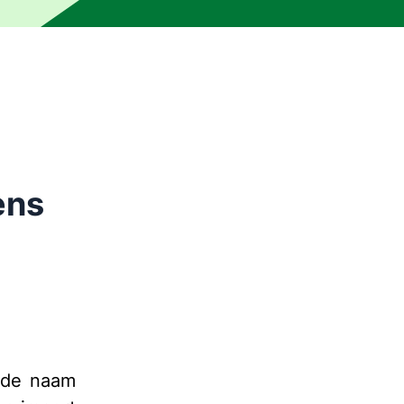
n een persoon. De tekst kan onnauwkeurigheden of onduidel
ens
lfde naam