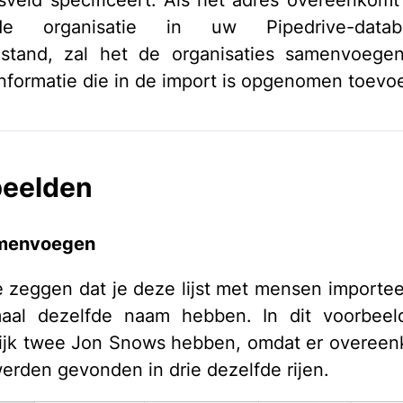
sveld specificeert. Als het adres overeenkom
nde organisatie in uw Pipedrive-data
estand, zal het de organisaties samenvoegen
nformatie die in de import is opgenomen toevo
beelden
menvoegen
 zeggen dat je deze lijst met mensen importee
maal dezelfde naam hebben. In dit voorbeel
lijk twee Jon Snows hebben, omdat er overe
 werden gevonden in drie dezelfde rijen.