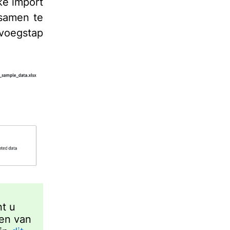
ke import
 samen te
voegstap
nt u
gen van