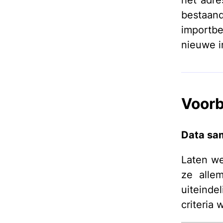
het adre
bestaa
importb
nieuwe i
Voor
Data sa
Laten we
ze alle
uiteinde
criteria