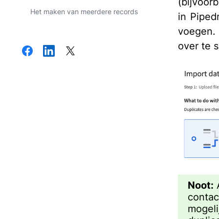
(bijvoor
Het maken van meerdere records
in Piped
voegen.
over te s
Noot:
A
contac
mogeli