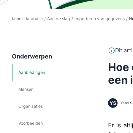
Kennisdatabase
/
Aan de slag
/
Importeren van gegevens
/
Ho
Deze tekst
Dit art
Onderwerpen
Hoe 
Aanbiedingen
een 
Mensen
YS
Yssel S
Organisaties
Voorbeelden
Er is al