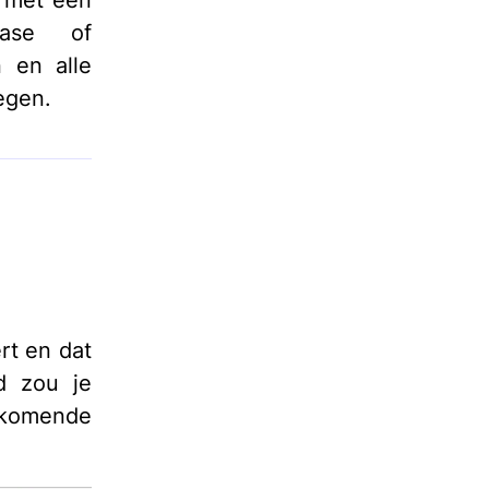
t met een
base of
 en alle
egen.
rt en dat
d zou je
enkomende