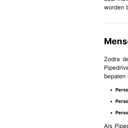
worden b
Mens
Zodra de
Pipedri
bepalen 
Perso
Perso
Perso
Als Pipe