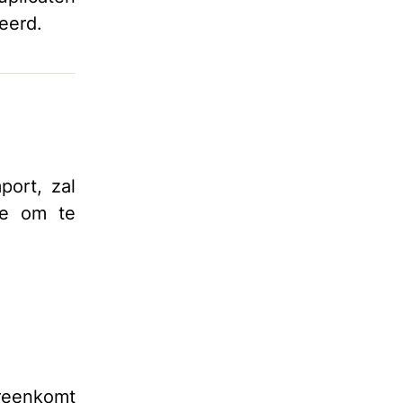
eerd.
port, zal
ie om te
ereenkomt