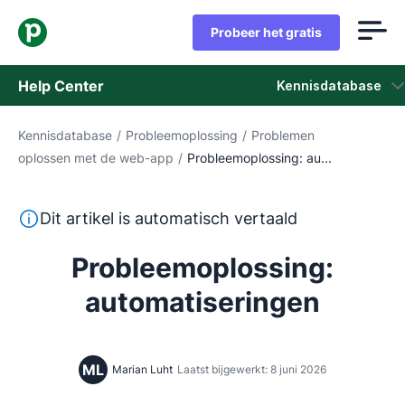
Probeer het gratis
Help Center
Kennisdatabase
Kennisdatabase
/
Probleemoplossing
/
Problemen
Kennisdatabase
oplossen met de web-app
/
Probleemoplossing: au...
Status
Deze tekst is automatisch vertaald uit het Engels, zon
Dit artikel is automatisch vertaald
Neem contact op met het ondersteuningsteam
Probleemoplossing:
automatiseringen
ML
Marian Luht
Laatst bijgewerkt: 8 juni 2026