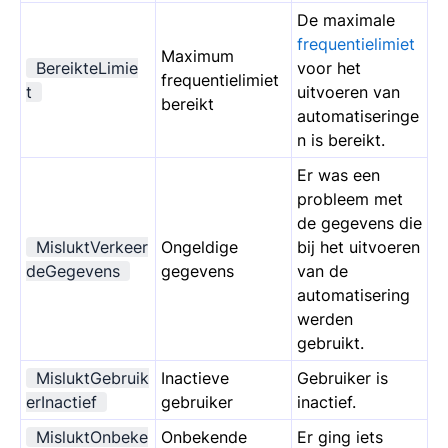
De maximale
frequentielimiet
Maximum
BereikteLimie
voor het
frequentielimiet
t
uitvoeren van
bereikt
automatiseringe
n is bereikt.
Er was een
probleem met
de gegevens die
MisluktVerkeer
Ongeldige
bij het uitvoeren
deGegevens
gegevens
van de
automatisering
werden
gebruikt.
MisluktGebruik
Inactieve
Gebruiker is
erInactief
gebruiker
inactief.
MisluktOnbeke
Onbekende
Er ging iets