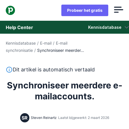
Probeer het gratis
Help Center
Kennisdatabase
Kennisdatabase
/
E-mail
/
E-mail
Kennisdatabase
synchronisatie
/
Synchroniseer meerder...
Status
Deze tekst is automatisch vertaald uit het Engels, zon
Dit artikel is automatisch vertaald
Neem contact op met het ondersteuningsteam
Synchroniseer meerdere e-
mailaccounts.
SR
Steven Reinartz
Laatst bijgewerkt: 2 maart 2026