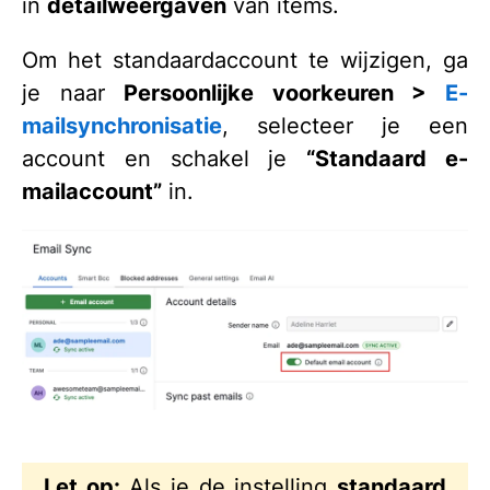
in
detailweergaven
van items.
Om het standaardaccount te wijzigen, ga
je naar
Persoonlijke voorkeuren >
E-
mailsynchronisatie
, selecteer je een
account en schakel je
“Standaard e-
mailaccount”
in.
Let op:
Als je de instelling
standaard