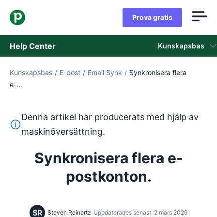
Prova gratis
Help Center
Kunskapsbas
Kunskapsbas
/
E-post
/
Email Synk
/
Synkronisera flera
Kunskapsbas
e-...
Status
Denna artikel har producerats med hjälp av
Kontaka kundtjänst
Denna text har översatts från engelska med hjälp av ett 
maskinöversättning.
Synkronisera flera e-
postkonton.
SR
Steven Reinartz
Uppdaterades senast: 2 mars 2026