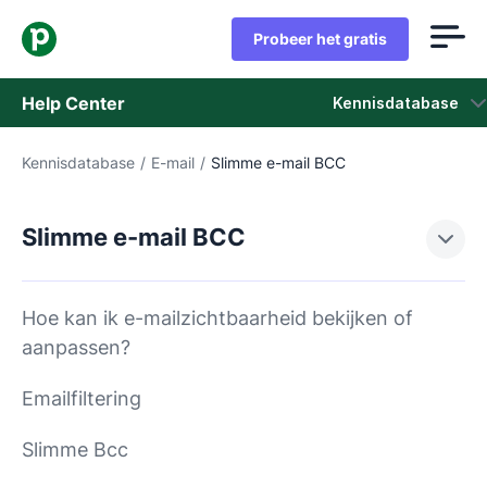
Probeer het gratis
Help Center
Kennisdatabase
Kennisdatabase
/
E-mail
/
Slimme e-mail BCC
Kennisdatabase
Status
Slimme e-mail BCC
Neem contact op met het ondersteuningsteam
Hoe kan ik e-mailzichtbaarheid bekijken of
aanpassen?
Emailfiltering
Slimme Bcc