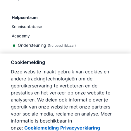
Helpcentrum
Kennisdatabase
Academy
Ondersteuning
(
Nu beschikbaar
)
Cookiemelding
Deze website maakt gebruik van cookies en
andere trackingtechnologieën om de
©
2026
Pipedrive
gebruikerservaring te verbeteren en de
Pipedrive
Gebruiksvoorwaarden
prestaties en het verkeer op onze website te
Pipedrive
Privacyverklaring
analyseren. We delen ook informatie over je
Siteoverzicht
gebruik van onze website met onze partners
Cookiemelding
voor sociale media, reclame en analyse. Meer
Cookievoorkeuren
informatie is beschikbaar in
Pipedrive is een online CRM voor sales.
onze:
Cookiemelding
Privacyverklaring