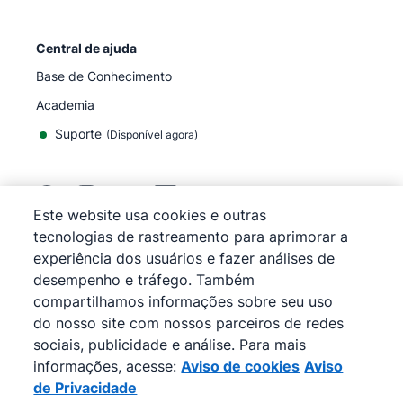
Central de ajuda
Base de Conhecimento
Academia
Suporte
(
Disponível agora
)
Este website usa cookies e outras
tecnologias de rastreamento para aprimorar a
©
2026
Pipedrive
experiência dos usuários e fazer análises de
Pipedrive
Termos de Serviço
desempenho e tráfego. Também
Pipedrive
Aviso de Privacidade
compartilhamos informações sobre seu uso
Mapa do site
do nosso site com nossos parceiros de redes
Aviso de cookies
sociais, publicidade e análise. Para mais
Preferências de cookies
informações, acesse:
Aviso de cookies
Aviso
O Pipedrive é um CRM de vendas baseado na web.
de Privacidade