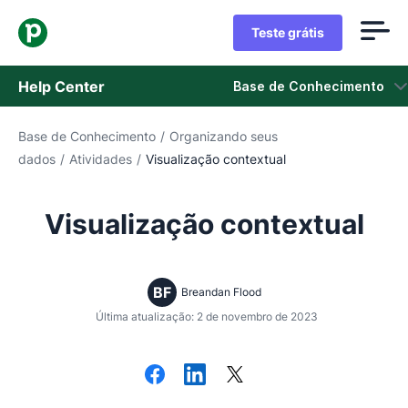
Teste grátis
Help Center
Base de Conhecimento
Base de Conhecimento
/
Organizando seus
Base de Conhecimento
dados
/
Atividades
/
Visualização contextual
Status
Visualização contextual
Fale com o Suporte
BF
Breandan Flood
Última atualização: 2 de novembro de 2023