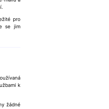
í.
ežité pro
te se jim
oužívaná
lužbami k
eny žádné