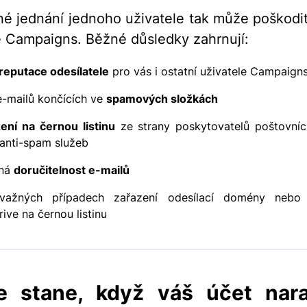
é jednání jednoho uživatele tak může poškodit 
e Campaigns. Běžné důsledky zahrnují:
reputace odesílatele
pro vás i ostatní uživatele Campaign
e-mailů končících ve
spamových složkách
ení na černou listinu
ze strany poskytovatelů poštovníc
anti-spam služeb
ená
doručitelnost e-mailů
važných případech zařazení odesílací domény nebo
rive na černou listinu
e stane, když váš účet nara