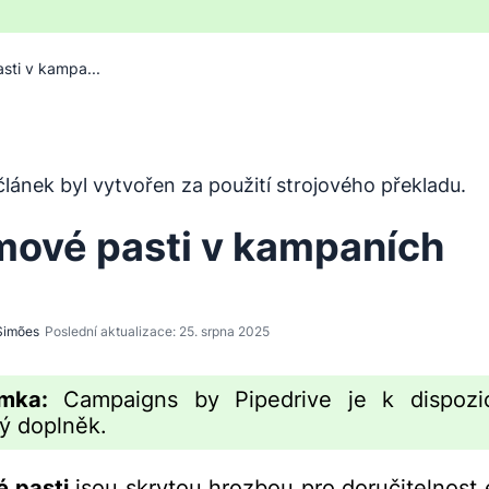
ti v kampa...
byl přeložen z angličtiny pomocí nástroje pro strojový pře
lánek byl vytvořen za použití strojového překladu.
ové pasti v kampaních
Simões
Poslední aktualizace: 25. srpna 2025
mka:
Campaigns by Pipedrive je k dispozic
ý doplněk.
 pasti
jsou skrytou hrozbou pro doručitelnost 