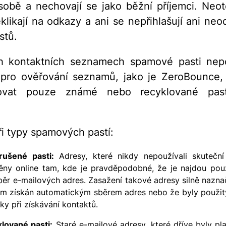
sobě a nechovají se jako běžní příjemci. Neote
klikají na odkazy a ani se nepřihlašují ani neod
istů.
h kontaktních seznamech spamové pasti nep
 pro ověřování seznamů, jako je ZeroBounce
ikovat pouze známé nebo recyklované pasti
tři typy spamových pastí:
rušené pasti:
Adresy, které nikdy nepoužívali skuteční
ěny online tam, kde je pravděpodobné, že je najdou pou
běr e-mailových adres. Zasažení takové adresy silně naznač
m získán automatickým sběrem adres nebo že byly použity
iky při získávání kontaktů.
lované pasti:
Staré e-mailové adresy, které dříve byly pla