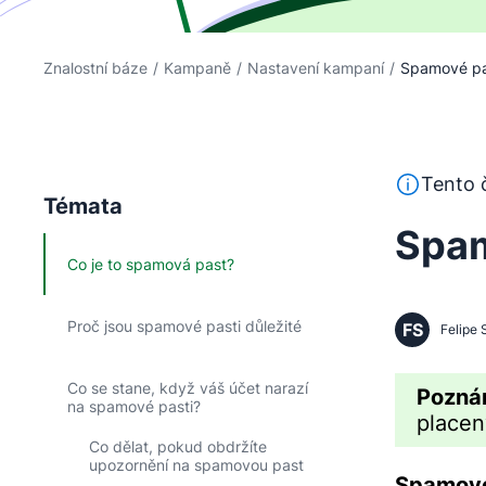
Znalostní báze
/
Kampaně
/
Nastavení kampaní
/
Spamové pas
Tento text 
Tento č
Témata
Spam
Co je to spamová past?
Proč jsou spamové pasti důležité
FS
Felipe 
Co se stane, když váš účet narazí
Pozná
na spamové pasti?
placen
Co dělat, pokud obdržíte
upozornění na spamovou past
Spamové