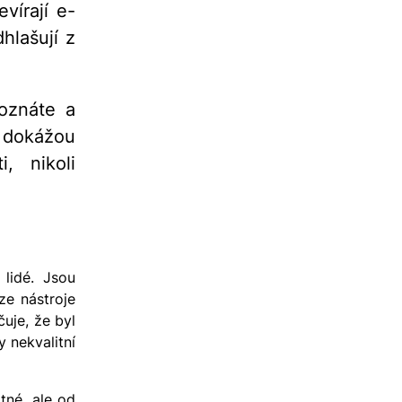
vírají e-
hlašují z
oznáte a
, dokážou
, nikoli
 lidé. Jsou
ze nástroje
uje, že byl
 nekvalitní
tné, ale od