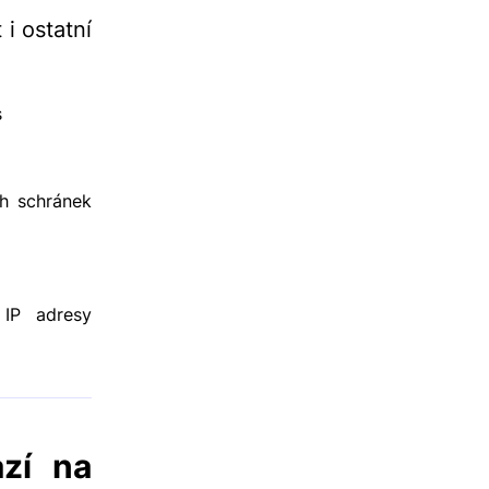
i ostatní
s
h schránek
 IP adresy
zí na