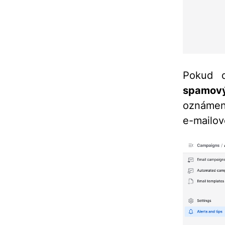
Pokud 
spamový
oznámen
e-mailov