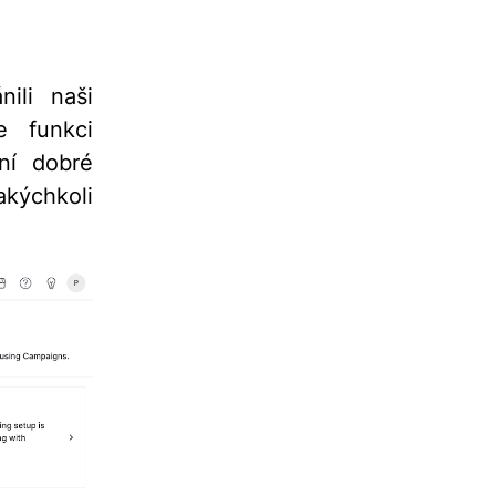
ili naši
 funkci
ní dobré
kýchkoli