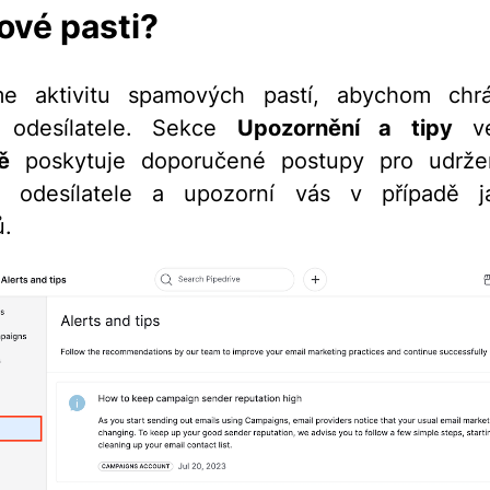
vé pasti?
me aktivitu spamových pastí, abychom chrán
i odesílatele. Sekce
Upozornění a tipy
ve
ě
poskytuje doporučené postupy pro udrže
e odesílatele a upozorní vás v případě ja
ů.