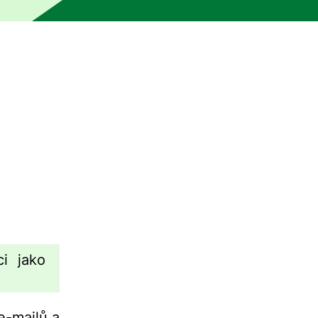
klad bez kontroly člověkem. Stroj mohl určité části přeloži
i jako
e-mailů a