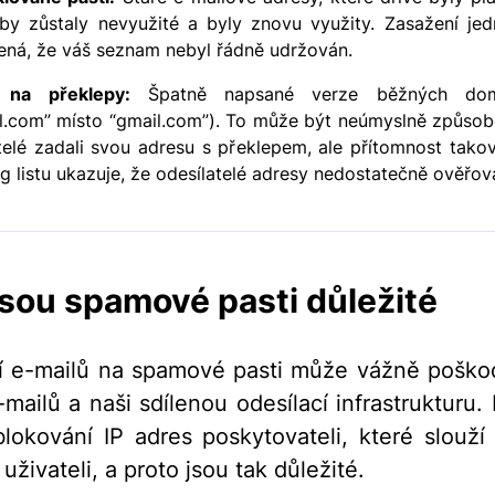
by zůstaly nevyužité a byly znovu využity. Zasažení je
ná, že váš seznam nebyl řádně udržován.
i na překlepy:
Špatně napsané verze běžných dom
l.com” místo “gmail.com”). To může být neúmyslně způsob
telé zadali svou adresu s překlepem, ale přítomnost tako
ng listu ukazuje, že odesílatelé adresy nedostatečně ověřova
jsou spamové pasti důležité
í e-mailů na spamové pasti může vážně poško
-mailů a naši sdílenou odesílací infrastrukturu.
lokování IP adres poskytovateli, které slouží
živateli, a proto jsou tak důležité.