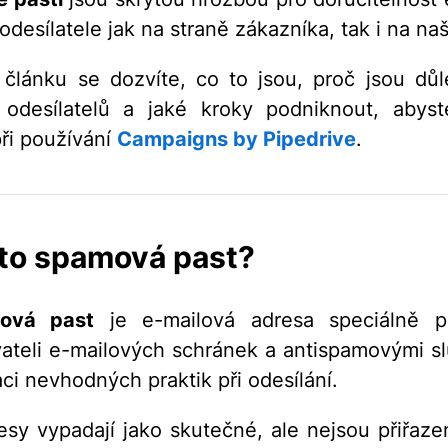
odesílatele jak na straně zákazníka, tak i na naš
článku se dozvíte, co to jsou, proč jsou důl
 odesílatelů a jaké kroky podniknout, abys
při používání
Campaigns by Pipedrive
.
 to spamová past?
ová past
je e-mailová adresa speciálně p
ateli e-mailových schránek a antispamovými s
aci nevhodných praktik při odesílání.
esy vypadají jako skutečné, ale nejsou přiřaz