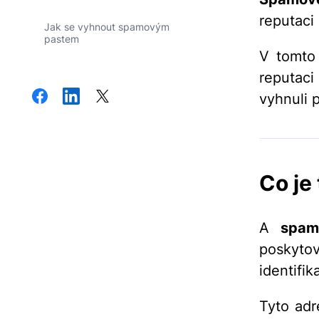
reputaci 
Jak se vyhnout spamovým
pastem
V tomto 
reputaci
vyhnuli 
Co je
A
spam
poskytov
identifik
Tyto adr