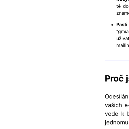
té do
zname
Past
“gmia
uživa
maili
Proč 
Odesílán
vašich e
vede k b
jednomu u