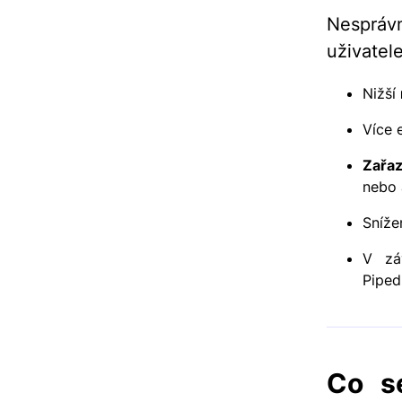
Nesprávn
uživatel
Nižší
Více 
Zařaz
nebo 
Sníž
V zá
Piped
Co s