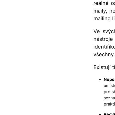
reálné o
maily, ne
mailing l
Ve svýc
nástroje
identif
všechny.
Existují 
Nepo
umíst
pro s
sezna
prakt
Recyk