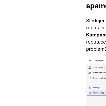
spamo
Sleduje
reputac
Kampan
reputac
problém