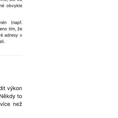
dné obvykle
én (např.
eno tím, že
vé adresy v
li.
dit výkon
 Někdy to
 více než