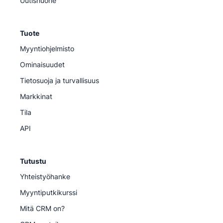
Uutishuone
Tuote
Myyntiohjelmisto
Ominaisuudet
Tietosuoja ja turvallisuus
Markkinat
Tila
API
Tutustu
Yhteistyöhanke
Myyntiputkikurssi
Mitä CRM on?