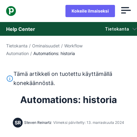
Kokeile ilmaiseksi
Help Center
Tietokanta
Tietokanta
/
Ominaisuudet
/
Workflow
Tietokanta
Automation
/
Automations: historia
Tila
Tämä artikkeli on tuotettu käyttämällä
Ota yhteyttä tukeen
Tämä teksti on käännetty englannista konekäännöstyökalul
konekäännöstä.
Automations: historia
SR
Steven Reinartz
Viimeksi päivitetty: 13. marraskuuta 2024