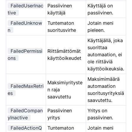
FailedUserInac
Passiivinen
Käyttäjä on
tive
käyttäjä
passiivinen.
FailedUnknow
Tuntematon
Jotain meni
n
suoritusvirhe
pieleen.
Käyttäjällä, joka
suorittaa
FailedPermissi
Riittämättömät
automaation, ei
ons
käyttöoikeudet
ole riittäviä
käyttöoikeuksia.
Maksimimäärä
Maksimiyrityste
FailedMaxRetri
automaation
n raja
es
suoritusyrityksiä
saavutettu
saavutettu.
FailedCompan
Passiivinen
Yritys on
yInactive
yritys
passiivinen.
FailedActionQ
Tuntematon
Jotain meni