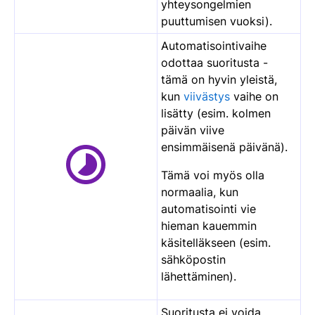
yhteysongelmien
puuttumisen vuoksi).
Automatisointivaihe
odottaa suoritusta -
tämä on hyvin yleistä,
kun
viivästys
vaihe on
lisätty (esim. kolmen
päivän viive
ensimmäisenä päivänä).
Tämä voi myös olla
normaalia, kun
automatisointi vie
hieman kauemmin
käsitelläkseen (esim.
sähköpostin
lähettäminen).
Suoritusta ei voida