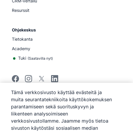
CRM-vertailu
Resurssit
Ohjekeskus
Tietokanta
Academy
Tuki
(
Saatavilla nyt
)
Tämä verkkosivusto käyttää evästeitä ja
©
2026
Pipedrive
muita seurantatekniikoita käyttökokemuksen
Pipedrive
Käyttöehdot
parantamiseen sekä suorituskyvyn ja
Pipedrive
Tietosuojailmoitus
liikenteen analysoimiseen
Sivukartta
Evästeilmoitus
verkkosivustollamme. Jaamme myös tietoa
sivuston käytöstäsi sosiaalisen median
Evästeasetukset