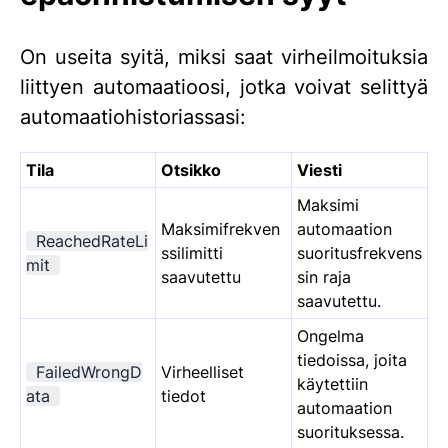
On useita syitä, miksi saat virheilmoituksia
liittyen automaatioosi, jotka voivat selittyä
automaatiohistoriassasi:
Tila
Otsikko
Viesti
Maksimi
Maksimifrekven
automaation
ReachedRateLi
ssilimitti
suoritusfrekvens
mit
saavutettu
sin raja
saavutettu.
Ongelma
tiedoissa, joita
FailedWrongD
Virheelliset
käytettiin
ata
tiedot
automaation
suorituksessa.