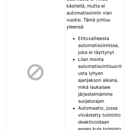
käsitellä, mutta ei
automatisoinnin vian
vuoksi. Tämä johtuu
yleensä:
Ehtovaiheesta
automatisoinnissa,
joka ei täyttynyt
Liian monta
automatisointisuorit
usta lyhyen
ajanjakson aikana,
mikä laukaisee
järjestelmämme
suojelurajan
Automaatio, jossa
viivästetty toiminto
deaktivoidaan
ennen kuin toiminto