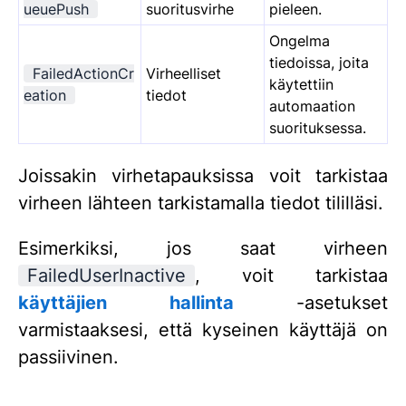
ueuePush
suoritusvirhe
pieleen.
Ongelma
tiedoissa, joita
FailedActionCr
Virheelliset
käytettiin
eation
tiedot
automaation
suorituksessa.
Joissakin virhetapauksissa voit tarkistaa
virheen lähteen tarkistamalla tiedot tililläsi.
Esimerkiksi, jos saat virheen
FailedUserInactive
, voit tarkistaa
käyttäjien hallinta
-asetukset
varmistaaksesi, että kyseinen käyttäjä on
passiivinen.