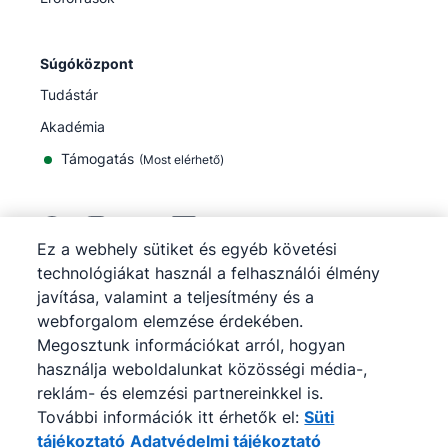
Súgóközpont
Tudástár
Akadémia
Támogatás
(
Most elérhető
)
Ez a webhely sütiket és egyéb követési
technológiákat használ a felhasználói élmény
©
2026
Pipedrive
javítása, valamint a teljesítmény és a
Pipedrive
Szolgáltatási feltételek
webforgalom elemzése érdekében.
Pipedrive
Adatvédelmi tájékoztató
Megosztunk információkat arról, hogyan
Webhelytérkép
használja weboldalunkat közösségi média-,
Sütiértesítés
reklám- és elemzési partnereinkkel is.
Cookie-beállítások
További információk itt érhetők el:
Süti
A Pipedrive egy webalapú értékesítési CRM.
tájékoztató
Adatvédelmi tájékoztató