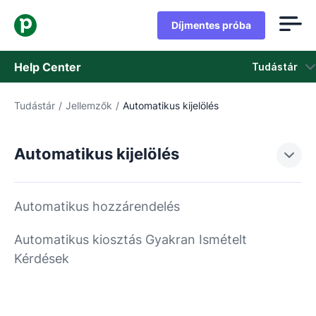
Díjmentes próba
Help Center
Tudástár
Tudástár
/
Jellemzők
/
Automatikus kijelölés
Tudástár
Állapot
Automatikus kijelölés
Vegye fel a kapcsolatot az ügyfélszolgálattal
Automatikus hozzárendelés
Automatikus kiosztás Gyakran Ismételt
Kérdések