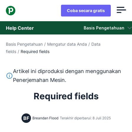
Coba secara gratis
Help Center
Basis Pengetahuan
Basis Pengetahuan
/
Mengatur data Anda
/
Data
Basis Pengetahuan
fields
/
Required fields
Status
Artikel ini diproduksi dengan menggunakan
Hubungi Staf Dukungan
Teks ini diterjemahkan dari bahasa Inggris dengan mengg
Penerjemahan Mesin.
Required fields
BF
Breandan Flood
Terakhir diperbarui: 8 Juli 2025