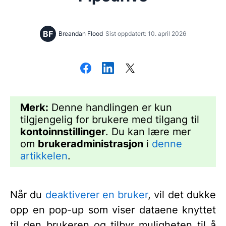
BF
Breandan Flood
Sist oppdatert: 10. april 2026
Merk:
Denne handlingen er kun
tilgjengelig for brukere med tilgang til
kontoinnstillinger
. Du kan lære mer
om
brukeradministrasjon
i
denne
artikkelen
.
Når du
deaktiverer en bruker
, vil det dukke
opp en pop-up som viser dataene knyttet
til den brukeren og tilbyr muligheten til å