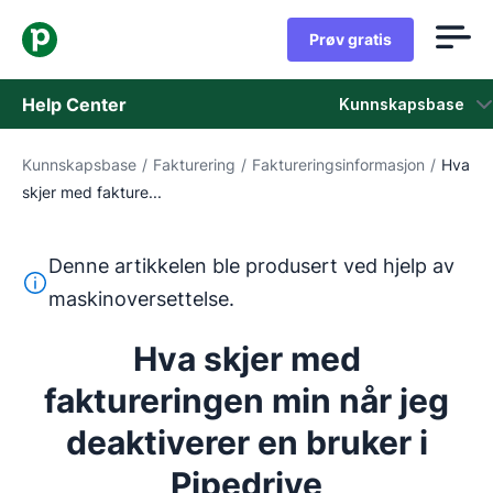
Prøv gratis
Help Center
Kunnskapsbase
Kunnskapsbase
/
Fakturering
/
Faktureringsinformasjon
/
Hva
Kunnskapsbase
skjer med fakture...
Status
Denne artikkelen ble produsert ved hjelp av
Kontakt kundestøtten
Denne teksten ble oversatt fra engelsk ved hjelp av et m
maskinoversettelse.
Hva skjer med
faktureringen min når jeg
deaktiverer en bruker i
Pipedrive