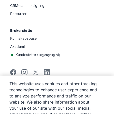
CRM-sammenligning
Ressurser
Brukerstøtte
Kunnskapsbase
Akademi
Kundestøtte
(
Tilgjengelig nå
)
This website uses cookies and other tracking
©
2026
Pipedrive
technologies to enhance user experience and
Pipedrive
Vilkår for bruk
to analyze performance and traffic on our
Pipedrive
Personvernerklæring
website. We also share information about
Kart over nettstedet
your use of our site with our social media,
Varsel om informasjonskapsler