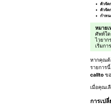
ตัวจัด
ตัวจัด
กำหน
หมายเห
ศัพท์ใด
ไวยากร
เริ่มกา
หากคุณต้
รายการน
callto
ของ
เมื่อคุณเ
การเปลี