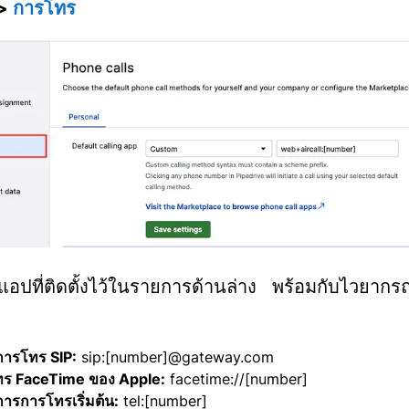
 >
การโทร
ปที่ติดตั้งไว้ในรายการด้านล่าง พร้อมกับไวยากรณ์ท
ดการโทร SIP:
sip:[number]@gateway.com
ร FaceTime ของ Apple:
facetime://[number]
การการโทรเริ่มต้น:
tel:[number]