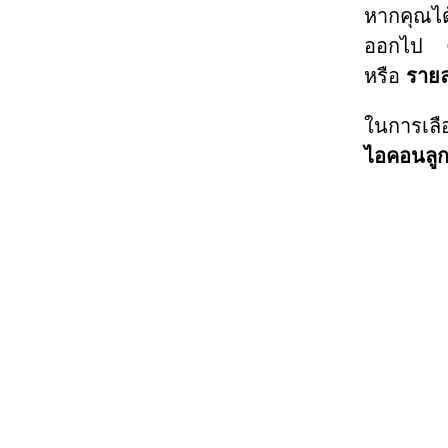
หากคุณได้
ออกไป ค
หรือ
รายล
ในการเลื
ไอคอนลู