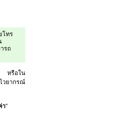
ลขโทร
น
มารถ
ce หรือใน
วยากรณ์
ค่า
”