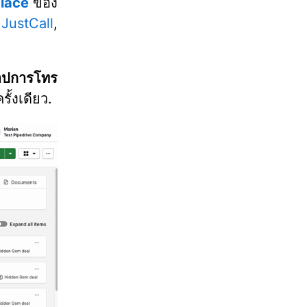
lace
ของ
,
JustCall
,
อปการโทร
ั้งเดียว.