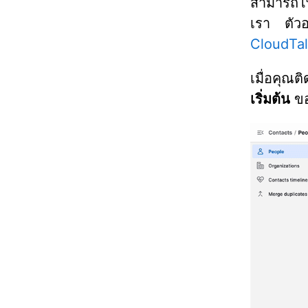
สามารถโ
เรา ตัวอ
CloudTa
เมื่อคุณต
เริ่มต้น
ขอ