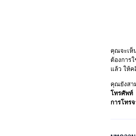
คุณจะเห็
ต้องการ
แล้ว ให้คล
คุณยังสา
โทรศัพท์
การโทรจา