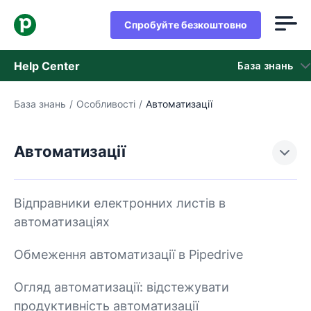
Спробуйте безкоштовно
Help Center
База знань
База знань
/
Особливості
/
Автоматизації
База знань
Стан
Автоматизації
Зверніться в службу підтримки
Відправники електронних листів в
автоматизаціях
Обмеження автоматизації в Pipedrive
Огляд автоматизації: відстежувати
продуктивність автоматизації