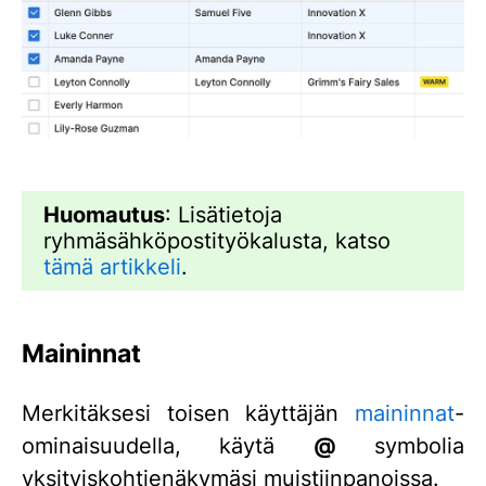
Huomautus
: Lisätietoja
ryhmäsähköpostityökalusta, katso
tämä artikkeli
.
Maininnat
Merkitäksesi toisen käyttäjän
maininnat
-
ominaisuudella, käytä
@
symbolia
yksityiskohtienäkymäsi muistiinpanoissa.