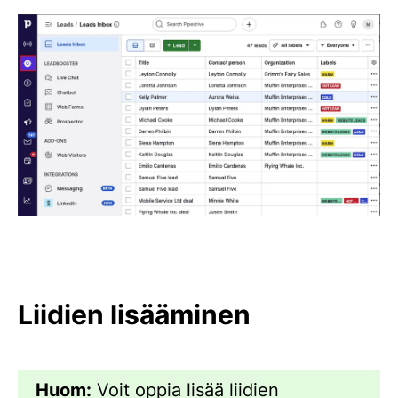
Liidien lisääminen
Huom:
Voit oppia lisää liidien