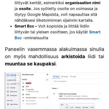
liittyvät kentät, esimerkiksi
organisaation nimi
ja
osoite
. Jos syötetty osoite on voimassa ja
löytyy Google Mapsista, voit napsauttaa sitä
nähdäksesi liiketoiminnan sijainnin kartalla.
Smart Bcc –
Voit kopioida ja liittää liidiin
liittyvän tai yleisen osoitteen, jos käytät
Smart
Bcc
-ominaisuutta
Paneelin vasemmassa alakulmassa sinulla
on myös mahdollisuus
arkistoida
liidi tai
muuntaa
se kaupaksi
.