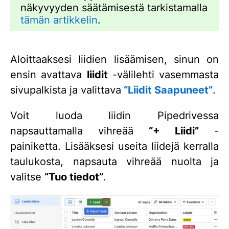
näkyvyyden säätämisestä tarkistamalla
tämän artikkelin
.
Aloittaaksesi liidien lisäämisen, sinun on
ensin avattava
liidit
-välilehti vasemmasta
sivupalkista ja valittava
“Liidit Saapuneet”
.
Voit luoda liidin Pipedrivessa
napsauttamalla vihreää
“+ Liidi”
-
painiketta. Lisääksesi useita liidejä kerralla
taulukosta, napsauta vihreää nuolta ja
valitse
“Tuo tiedot”
.