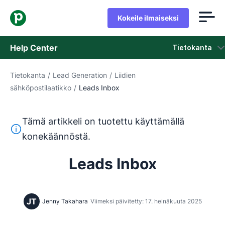
Kokeile ilmaiseksi
Help Center
Tietokanta
Tietokanta
/
Lead Generation
/
Liidien
Tietokanta
sähköpostilaatikko
/
Leads Inbox
Tila
Tämä artikkeli on tuotettu käyttämällä
Ota yhteyttä tukeen
Tämä teksti on käännetty englannista konekäännöstyökalul
konekäännöstä.
Leads Inbox
JT
Jenny Takahara
Viimeksi päivitetty: 17. heinäkuuta 2025