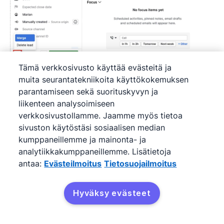
Tämä verkkosivusto käyttää evästeitä ja
Kirjoita haluamasi yhdistettävän liidin nimi
muita seurantatekniikoita käyttökokemuksen
parantamiseen sekä suorituskyvyn ja
laatikkoon.
liikenteen analysoimiseen
verkkosivustollamme. Jaamme myös tietoa
sivuston käytöstäsi sosiaalisen median
kumppaneillemme ja mainonta- ja
analytiikkakumppaneillemme. Lisätietoja
antaa:
Evästeilmoitus
Tietosuojailmoitus
Hyväksy evästeet