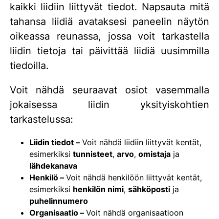
kaikki liidiin liittyvät tiedot. Napsauta mitä
tahansa liidiä avataksesi paneelin näytön
oikeassa reunassa, jossa voit tarkastella
liidin tietoja tai päivittää liidiä uusimmilla
tiedoilla.
Voit nähdä seuraavat osiot vasemmalla
jokaisessa liidin yksityiskohtien
tarkastelussa:
Liidin tiedot –
Voit nähdä liidiin liittyvät kentät,
esimerkiksi
tunnisteet
,
arvo
,
omistaja
ja
lähdekanava
Henkilö –
Voit nähdä henkilöön liittyvät kentät,
esimerkiksi
henkilön nimi
,
sähköposti
ja
puhelinnumero
Organisaatio –
Voit nähdä organisaatioon